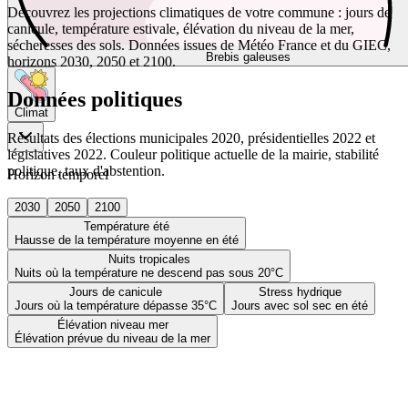
Découvrez les projections climatiques de votre commune : jours de
canicule, température estivale, élévation du niveau de la mer,
sécheresses des sols. Données issues de Météo France et du GIEC,
Brebis galeuses
horizons 2030, 2050 et 2100.
Données politiques
Climat
Résultats des élections municipales 2020, présidentielles 2022 et
législatives 2022. Couleur politique actuelle de la mairie, stabilité
politique, taux d'abstention.
Horizon temporel
2030
2050
2100
Température été
Hausse de la température moyenne en été
Nuits tropicales
Nuits où la température ne descend pas sous 20°C
Jours de canicule
Stress hydrique
Jours où la température dépasse 35°C
Jours avec sol sec en été
Élévation niveau mer
Élévation prévue du niveau de la mer