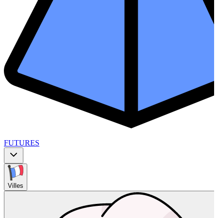
FUTURES
Villes