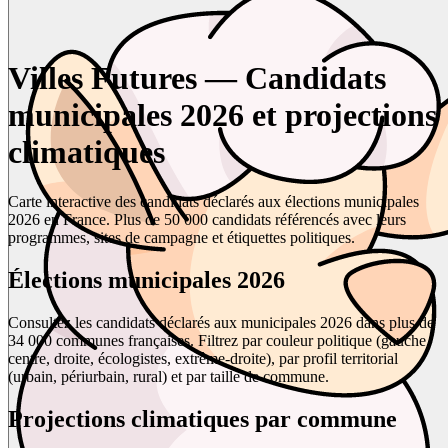
Villes Futures — Candidats
municipales 2026 et projections
climatiques
Carte interactive des candidats déclarés aux élections municipales
2026 en France. Plus de 50 000 candidats référencés avec leurs
programmes, sites de campagne et étiquettes politiques.
Élections municipales 2026
Consultez les candidats déclarés aux municipales 2026 dans plus de
34 000 communes françaises. Filtrez par couleur politique (gauche,
centre, droite, écologistes, extrême-droite), par profil territorial
(urbain, périurbain, rural) et par taille de commune.
Projections climatiques par commune