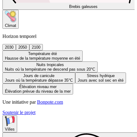
Brebis galeuses
Climat
Horizon temporel
2030
2050
2100
Température été
Hausse de la température moyenne en été
Nuits tropicales
Nuits où la température ne descend pas sous 20°C
Jours de canicule
Stress hydrique
Jours où la température dépasse 35°C
Jours avec sol sec en été
Élévation niveau mer
Élévation prévue du niveau de la mer
Une initiative par
Bonpote.com
Soutenir le projet
Villes