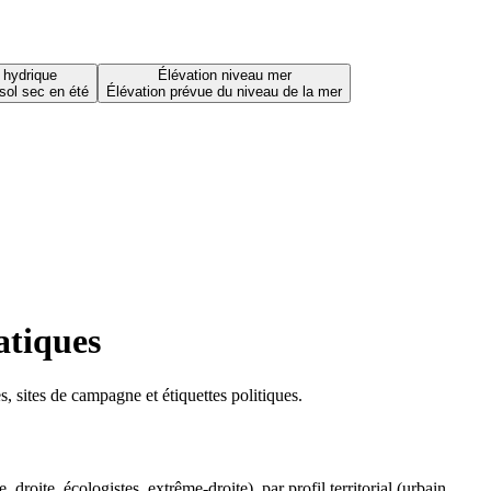
 hydrique
Élévation niveau mer
sol sec en été
Élévation prévue du niveau de la mer
atiques
 sites de campagne et étiquettes politiques.
oite, écologistes, extrême-droite), par profil territorial (urbain,