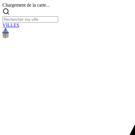
Chargement de la carte...
VILLES