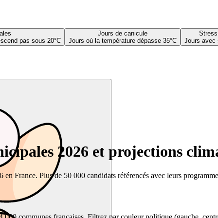
ales
Jours de canicule
Stress
descend pas sous 20°C
Jours où la température dépasse 35°C
Jours avec 
cipales 2026 et projections clim
26 en France. Plus de 50 000 candidats référencés avec leurs programmes,
00 communes françaises. Filtrez par couleur politique (gauche, centre, dr