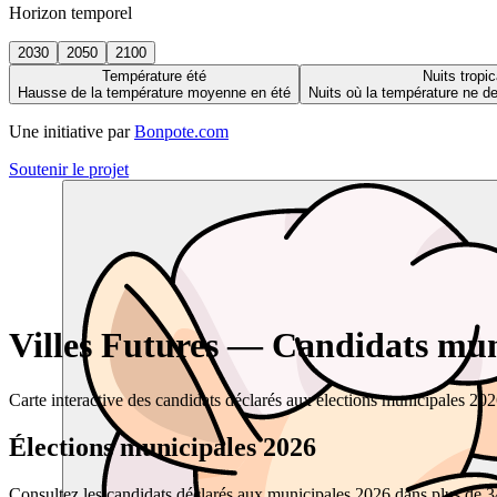
Horizon temporel
2030
2050
2100
Température été
Nuits tropic
Hausse de la température moyenne en été
Nuits où la température ne 
Une initiative par
Bonpote.com
Soutenir le projet
Villes Futures — Candidats muni
Carte interactive des candidats déclarés aux élections municipales 20
Élections municipales 2026
Consultez les candidats déclarés aux municipales 2026 dans plus de 34 0