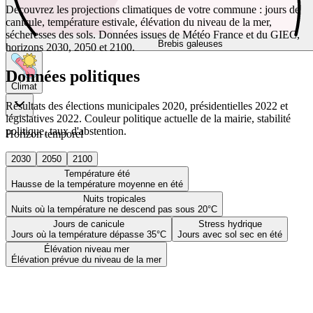
Découvrez les projections climatiques de votre commune : jours de
canicule, température estivale, élévation du niveau de la mer,
sécheresses des sols. Données issues de Météo France et du GIEC,
Brebis galeuses
horizons 2030, 2050 et 2100.
Données politiques
Climat
Résultats des élections municipales 2020, présidentielles 2022 et
législatives 2022. Couleur politique actuelle de la mairie, stabilité
politique, taux d'abstention.
Horizon temporel
2030
2050
2100
Température été
Hausse de la température moyenne en été
Nuits tropicales
Nuits où la température ne descend pas sous 20°C
Jours de canicule
Stress hydrique
Jours où la température dépasse 35°C
Jours avec sol sec en été
Élévation niveau mer
Élévation prévue du niveau de la mer