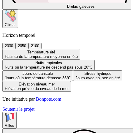
Brebis galeuses
Climat
Horizon temporel
2030
2050
2100
Température été
Hausse de la température moyenne en été
Nuits tropicales
Nuits où la température ne descend pas sous 20°C
Jours de canicule
Stress hydrique
Jours où la température dépasse 35°C
Jours avec sol sec en été
Élévation niveau mer
Élévation prévue du niveau de la mer
Une initiative par
Bonpote.com
Soutenir le projet
Villes