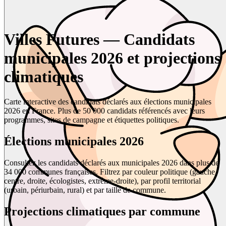
Villes Futures — Candidats
municipales 2026 et projections
climatiques
Carte interactive des candidats déclarés aux élections municipales
2026 en France. Plus de 50 000 candidats référencés avec leurs
programmes, sites de campagne et étiquettes politiques.
Élections municipales 2026
Consultez les candidats déclarés aux municipales 2026 dans plus de
34 000 communes françaises. Filtrez par couleur politique (gauche,
centre, droite, écologistes, extrême-droite), par profil territorial
(urbain, périurbain, rural) et par taille de commune.
Projections climatiques par commune