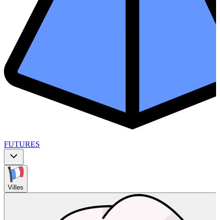
FUTURES
Villes