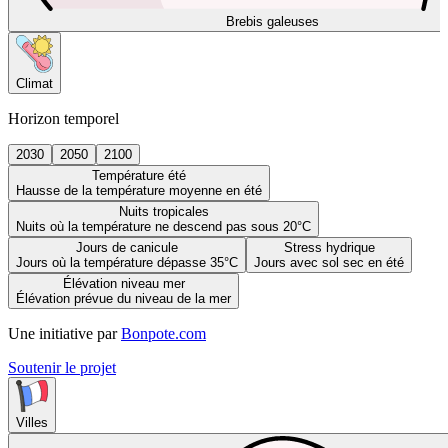
Brebis galeuses
Climat
Horizon temporel
2030
2050
2100
Température été
Hausse de la température moyenne en été
Nuits tropicales
Nuits où la température ne descend pas sous 20°C
Jours de canicule
Stress hydrique
Jours où la température dépasse 35°C
Jours avec sol sec en été
Élévation niveau mer
Élévation prévue du niveau de la mer
Une initiative par
Bonpote.com
Soutenir le projet
Villes