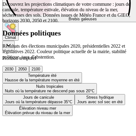
Découvrez les projections climatiques de votre commune : jours de
canicule, température estivale, élévation du niveau de la mer,
sécheresses des sols. Données issues de Météo France et du GIEC,
Brebis galeuses
horizons 2030, 2050 et 2100.
Données politiques
Climat
Résultats des élections municipales 2020, présidentielles 2022 et
législatives 2022. Couleur politique actuelle de la mairie, stabilité
politique, taux d'abstention.
Horizon temporel
2030
2050
2100
Température été
Hausse de la température moyenne en été
Nuits tropicales
Nuits où la température ne descend pas sous 20°C
Jours de canicule
Stress hydrique
Jours où la température dépasse 35°C
Jours avec sol sec en été
Élévation niveau mer
Élévation prévue du niveau de la mer