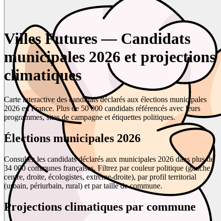
Villes Futures — Candidats
municipales 2026 et projections
climatiques
Carte interactive des candidats déclarés aux élections municipales
2026 en France. Plus de 50 000 candidats référencés avec leurs
programmes, sites de campagne et étiquettes politiques.
Élections municipales 2026
Consultez les candidats déclarés aux municipales 2026 dans plus de
34 000 communes françaises. Filtrez par couleur politique (gauche,
centre, droite, écologistes, extrême-droite), par profil territorial
(urbain, périurbain, rural) et par taille de commune.
Projections climatiques par commune