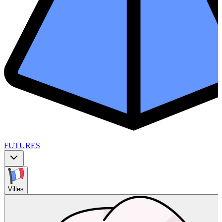
FUTURES
Villes