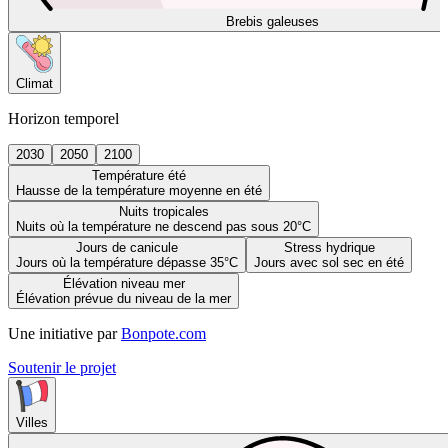
Brebis galeuses
Climat
Horizon temporel
2030
2050
2100
Température été
Hausse de la température moyenne en été
Nuits tropicales
Nuits où la température ne descend pas sous 20°C
Jours de canicule
Stress hydrique
Jours où la température dépasse 35°C
Jours avec sol sec en été
Élévation niveau mer
Élévation prévue du niveau de la mer
Une initiative par
Bonpote.com
Soutenir le projet
Villes