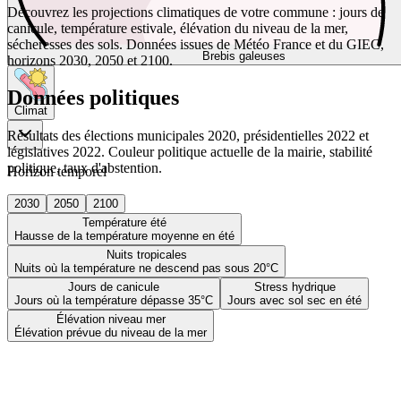
Découvrez les projections climatiques de votre commune : jours de
canicule, température estivale, élévation du niveau de la mer,
sécheresses des sols. Données issues de Météo France et du GIEC,
Brebis galeuses
horizons 2030, 2050 et 2100.
Données politiques
Climat
Résultats des élections municipales 2020, présidentielles 2022 et
législatives 2022. Couleur politique actuelle de la mairie, stabilité
politique, taux d'abstention.
Horizon temporel
2030
2050
2100
Température été
Hausse de la température moyenne en été
Nuits tropicales
Nuits où la température ne descend pas sous 20°C
Jours de canicule
Stress hydrique
Jours où la température dépasse 35°C
Jours avec sol sec en été
Élévation niveau mer
Élévation prévue du niveau de la mer