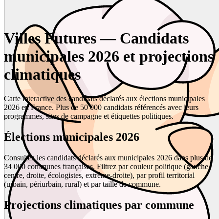
Villes Futures — Candidats
municipales 2026 et projections
climatiques
Carte interactive des candidats déclarés aux élections municipales
2026 en France. Plus de 50 000 candidats référencés avec leurs
programmes, sites de campagne et étiquettes politiques.
Élections municipales 2026
Consultez les candidats déclarés aux municipales 2026 dans plus de
34 000 communes françaises. Filtrez par couleur politique (gauche,
centre, droite, écologistes, extrême-droite), par profil territorial
(urbain, périurbain, rural) et par taille de commune.
Projections climatiques par commune