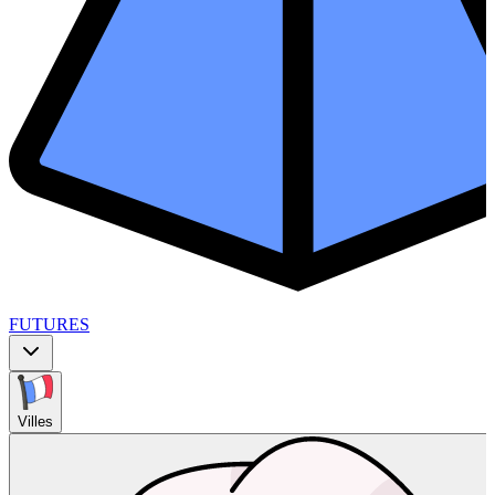
FUTURES
Villes