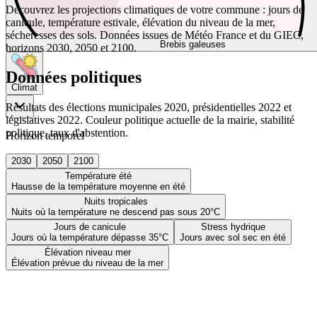
Découvrez les projections climatiques de votre commune : jours de
canicule, température estivale, élévation du niveau de la mer,
sécheresses des sols. Données issues de Météo France et du GIEC,
Brebis galeuses
horizons 2030, 2050 et 2100.
Données politiques
Climat
Résultats des élections municipales 2020, présidentielles 2022 et
législatives 2022. Couleur politique actuelle de la mairie, stabilité
politique, taux d'abstention.
Horizon temporel
2030
2050
2100
Température été
Hausse de la température moyenne en été
Nuits tropicales
Nuits où la température ne descend pas sous 20°C
Jours de canicule
Stress hydrique
Jours où la température dépasse 35°C
Jours avec sol sec en été
Élévation niveau mer
Élévation prévue du niveau de la mer