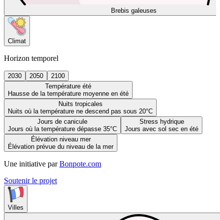
Brebis galeuses
Climat
Horizon temporel
2030
2050
2100
Température été
Hausse de la température moyenne en été
Nuits tropicales
Nuits où la température ne descend pas sous 20°C
Jours de canicule
Stress hydrique
Jours où la température dépasse 35°C
Jours avec sol sec en été
Élévation niveau mer
Élévation prévue du niveau de la mer
Une initiative par
Bonpote.com
Soutenir le projet
Villes