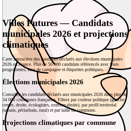
Villes Futures — Candidats
municipales 2026 et projections
climatiques
Carte interactive des candidats déclarés aux élections municipales
2026 en France. Plus de 50 000 candidats référencés avec leurs
programmes, sites de campagne et étiquettes politiques.
Élections municipales 2026
Consultez les candidats déclarés aux municipales 2026 dans plus de
34 000 communes françaises. Filtrez par couleur politique (gauche,
centre, droite, écologistes, extrême-droite), par profil territorial
(urbain, périurbain, rural) et par taille de commune.
Projections climatiques par commune