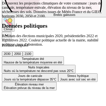
Découvrez les projections climatiques de votre commune : jours de
canicule, température estivale, élévation du niveau de la mer,
sécheresses des sols. Données issues de Météo France et du GIEC,
Brebis galeuses
horizons 2030, 2050 et 2100.
Données politiques
Climat
Résultats des élections municipales 2020, présidentielles 2022 et
législatives 2022. Couleur politique actuelle de la mairie, stabilité
politique, taux d'abstention.
Horizon temporel
2030
2050
2100
Température été
Hausse de la température moyenne en été
Nuits tropicales
Nuits où la température ne descend pas sous 20°C
Jours de canicule
Stress hydrique
Jours où la température dépasse 35°C
Jours avec sol sec en été
Élévation niveau mer
Élévation prévue du niveau de la mer