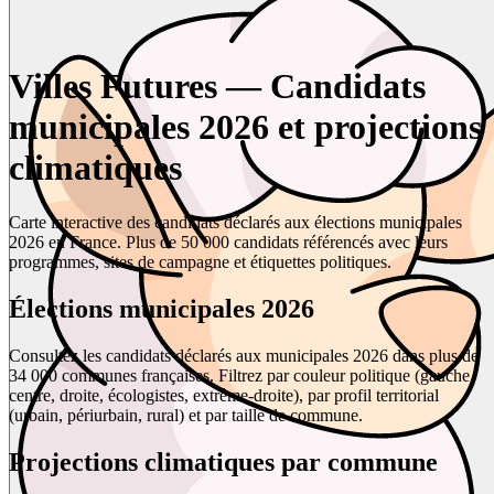
Villes Futures — Candidats
municipales 2026 et projections
climatiques
Carte interactive des candidats déclarés aux élections municipales
2026 en France. Plus de 50 000 candidats référencés avec leurs
programmes, sites de campagne et étiquettes politiques.
Élections municipales 2026
Consultez les candidats déclarés aux municipales 2026 dans plus de
34 000 communes françaises. Filtrez par couleur politique (gauche,
centre, droite, écologistes, extrême-droite), par profil territorial
(urbain, périurbain, rural) et par taille de commune.
Projections climatiques par commune