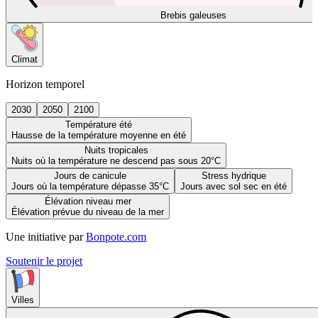
Brebis galeuses
Climat
Horizon temporel
2030
2050
2100
Température été
Hausse de la température moyenne en été
Nuits tropicales
Nuits où la température ne descend pas sous 20°C
Jours de canicule
Stress hydrique
Jours où la température dépasse 35°C
Jours avec sol sec en été
Élévation niveau mer
Élévation prévue du niveau de la mer
Une initiative par
Bonpote.com
Soutenir le projet
Villes