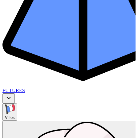
FUTURES
Villes