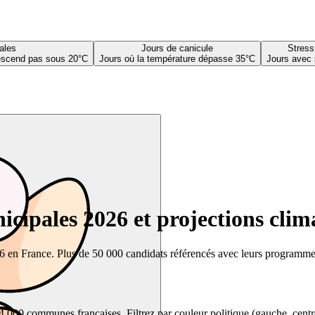
ales
Jours de canicule
Stress
descend pas sous 20°C
Jours où la température dépasse 35°C
Jours avec 
cipales 2026 et projections clim
26 en France. Plus de 50 000 candidats référencés avec leurs programmes,
00 communes françaises. Filtrez par couleur politique (gauche, centre, dr