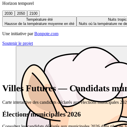
Horizon temporel
2030
2050
2100
Température été
Nuits tropic
Hausse de la température moyenne en été
Nuits où la température ne 
Une initiative par
Bonpote.com
Soutenir le projet
Villes Futures — Candidats muni
Carte interactive des candidats déclarés aux élections municipales 20
Élections municipales 2026
Consultez les candidats déclarés aux municipales 2026 dans plus de 34 0