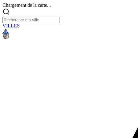
Chargement de la carte...
VILLES