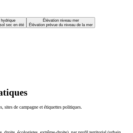
 hydrique
Élévation niveau mer
sol sec en été
Élévation prévue du niveau de la mer
atiques
 sites de campagne et étiquettes politiques.
oite, écologistes, extrême-droite), par profil territorial (urbain,