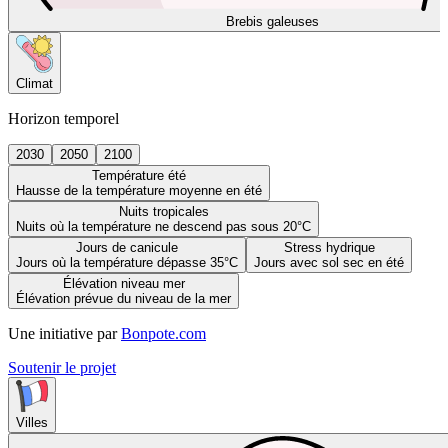
Brebis galeuses
Climat
Horizon temporel
2030
2050
2100
Température été
Hausse de la température moyenne en été
Nuits tropicales
Nuits où la température ne descend pas sous 20°C
Jours de canicule
Stress hydrique
Jours où la température dépasse 35°C
Jours avec sol sec en été
Élévation niveau mer
Élévation prévue du niveau de la mer
Une initiative par
Bonpote.com
Soutenir le projet
Villes