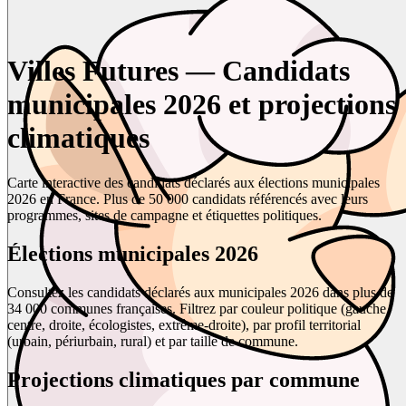
Villes Futures — Candidats
municipales 2026 et projections
climatiques
Carte interactive des candidats déclarés aux élections municipales
2026 en France. Plus de 50 000 candidats référencés avec leurs
programmes, sites de campagne et étiquettes politiques.
Élections municipales 2026
Consultez les candidats déclarés aux municipales 2026 dans plus de
34 000 communes françaises. Filtrez par couleur politique (gauche,
centre, droite, écologistes, extrême-droite), par profil territorial
(urbain, périurbain, rural) et par taille de commune.
Projections climatiques par commune