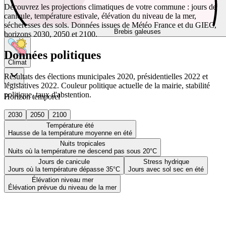
Découvrez les projections climatiques de votre commune : jours de
canicule, température estivale, élévation du niveau de la mer,
sécheresses des sols. Données issues de Météo France et du GIEC,
Brebis galeuses
horizons 2030, 2050 et 2100.
Données politiques
Climat
Résultats des élections municipales 2020, présidentielles 2022 et
législatives 2022. Couleur politique actuelle de la mairie, stabilité
politique, taux d'abstention.
Horizon temporel
2030
2050
2100
Température été
Hausse de la température moyenne en été
Nuits tropicales
Nuits où la température ne descend pas sous 20°C
Jours de canicule
Stress hydrique
Jours où la température dépasse 35°C
Jours avec sol sec en été
Élévation niveau mer
Élévation prévue du niveau de la mer