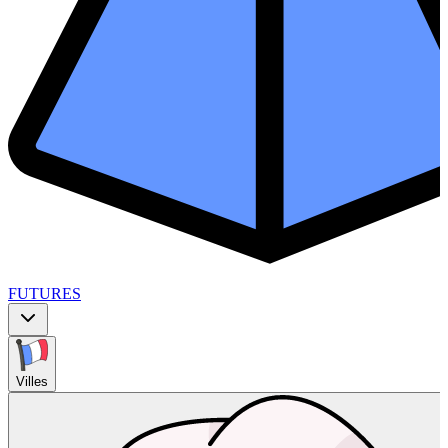
FUTURES
Villes