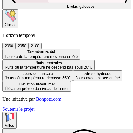
Brebis galeuses
Climat
Horizon temporel
2030
2050
2100
Température été
Hausse de la température moyenne en été
Nuits tropicales
Nuits où la température ne descend pas sous 20°C
Jours de canicule
Stress hydrique
Jours où la température dépasse 35°C
Jours avec sol sec en été
Élévation niveau mer
Élévation prévue du niveau de la mer
Une initiative par
Bonpote.com
Soutenir le projet
Villes