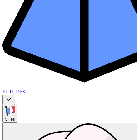
FUTURES
Villes