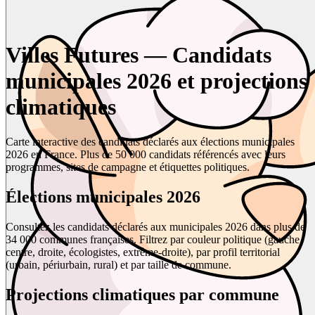
Villes Futures — Candidats
municipales 2026 et projections
climatiques
Carte interactive des candidats déclarés aux élections municipales
2026 en France. Plus de 50 000 candidats référencés avec leurs
programmes, sites de campagne et étiquettes politiques.
Élections municipales 2026
Consultez les candidats déclarés aux municipales 2026 dans plus de
34 000 communes françaises. Filtrez par couleur politique (gauche,
centre, droite, écologistes, extrême-droite), par profil territorial
(urbain, périurbain, rural) et par taille de commune.
Projections climatiques par commune