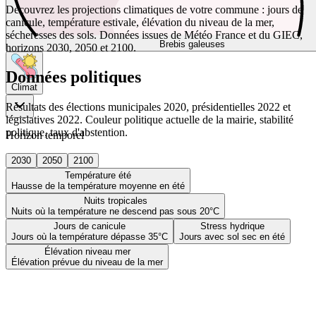
Découvrez les projections climatiques de votre commune : jours de
canicule, température estivale, élévation du niveau de la mer,
sécheresses des sols. Données issues de Météo France et du GIEC,
Brebis galeuses
horizons 2030, 2050 et 2100.
Données politiques
Climat
Résultats des élections municipales 2020, présidentielles 2022 et
législatives 2022. Couleur politique actuelle de la mairie, stabilité
politique, taux d'abstention.
Horizon temporel
2030
2050
2100
Température été
Hausse de la température moyenne en été
Nuits tropicales
Nuits où la température ne descend pas sous 20°C
Jours de canicule
Stress hydrique
Jours où la température dépasse 35°C
Jours avec sol sec en été
Élévation niveau mer
Élévation prévue du niveau de la mer