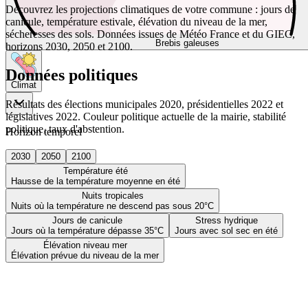
Découvrez les projections climatiques de votre commune : jours de
canicule, température estivale, élévation du niveau de la mer,
sécheresses des sols. Données issues de Météo France et du GIEC,
Brebis galeuses
horizons 2030, 2050 et 2100.
Données politiques
Climat
Résultats des élections municipales 2020, présidentielles 2022 et
législatives 2022. Couleur politique actuelle de la mairie, stabilité
politique, taux d'abstention.
Horizon temporel
2030
2050
2100
Température été
Hausse de la température moyenne en été
Nuits tropicales
Nuits où la température ne descend pas sous 20°C
Jours de canicule
Stress hydrique
Jours où la température dépasse 35°C
Jours avec sol sec en été
Élévation niveau mer
Élévation prévue du niveau de la mer