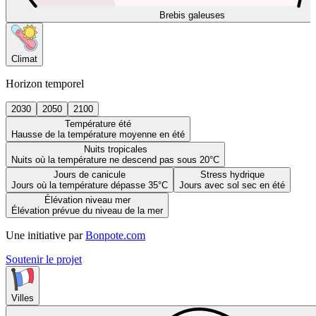
Brebis galeuses
Climat
Horizon temporel
2030
2050
2100
Température été
Hausse de la température moyenne en été
Nuits tropicales
Nuits où la température ne descend pas sous 20°C
Jours de canicule
Stress hydrique
Jours où la température dépasse 35°C
Jours avec sol sec en été
Élévation niveau mer
Élévation prévue du niveau de la mer
Une initiative par
Bonpote.com
Soutenir le projet
Villes