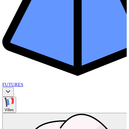
FUTURES
Villes