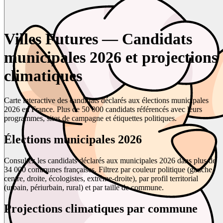
Villes Futures — Candidats
municipales 2026 et projections
climatiques
Carte interactive des candidats déclarés aux élections municipales
2026 en France. Plus de 50 000 candidats référencés avec leurs
programmes, sites de campagne et étiquettes politiques.
Élections municipales 2026
Consultez les candidats déclarés aux municipales 2026 dans plus de
34 000 communes françaises. Filtrez par couleur politique (gauche,
centre, droite, écologistes, extrême-droite), par profil territorial
(urbain, périurbain, rural) et par taille de commune.
Projections climatiques par commune