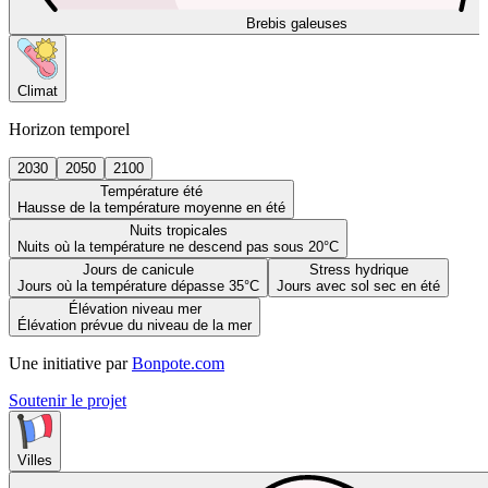
Brebis galeuses
Climat
Horizon temporel
2030
2050
2100
Température été
Hausse de la température moyenne en été
Nuits tropicales
Nuits où la température ne descend pas sous 20°C
Jours de canicule
Stress hydrique
Jours où la température dépasse 35°C
Jours avec sol sec en été
Élévation niveau mer
Élévation prévue du niveau de la mer
Une initiative par
Bonpote.com
Soutenir le projet
Villes