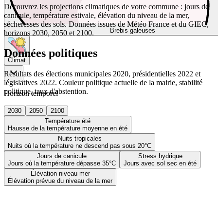
Découvrez les projections climatiques de votre commune : jours de
canicule, température estivale, élévation du niveau de la mer,
sécheresses des sols. Données issues de Météo France et du GIEC,
Brebis galeuses
horizons 2030, 2050 et 2100.
Données politiques
Climat
Résultats des élections municipales 2020, présidentielles 2022 et
législatives 2022. Couleur politique actuelle de la mairie, stabilité
politique, taux d'abstention.
Horizon temporel
2030
2050
2100
Température été
Hausse de la température moyenne en été
Nuits tropicales
Nuits où la température ne descend pas sous 20°C
Jours de canicule
Stress hydrique
Jours où la température dépasse 35°C
Jours avec sol sec en été
Élévation niveau mer
Élévation prévue du niveau de la mer