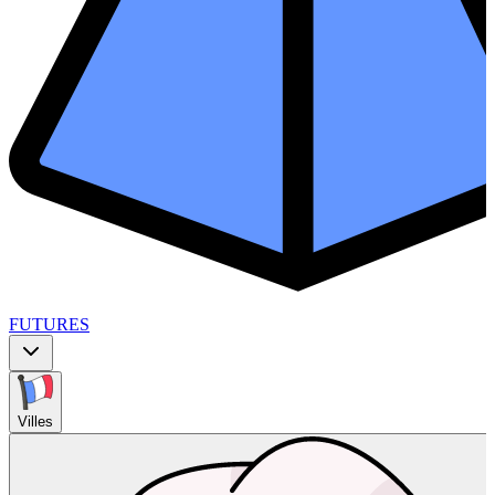
FUTURES
Villes