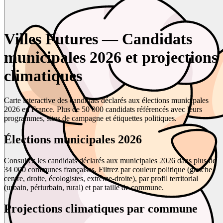
Villes Futures — Candidats
municipales 2026 et projections
climatiques
Carte interactive des candidats déclarés aux élections municipales
2026 en France. Plus de 50 000 candidats référencés avec leurs
programmes, sites de campagne et étiquettes politiques.
Élections municipales 2026
Consultez les candidats déclarés aux municipales 2026 dans plus de
34 000 communes françaises. Filtrez par couleur politique (gauche,
centre, droite, écologistes, extrême-droite), par profil territorial
(urbain, périurbain, rural) et par taille de commune.
Projections climatiques par commune