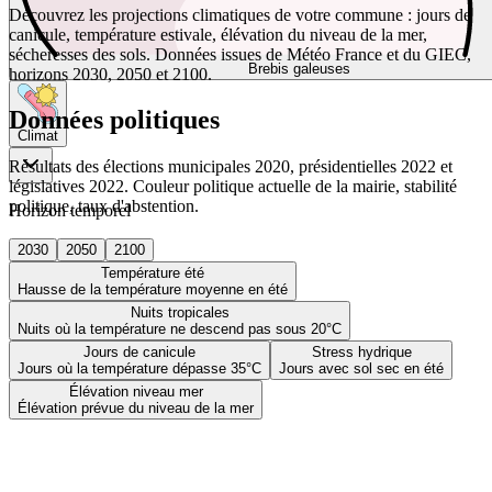
Découvrez les projections climatiques de votre commune : jours de
canicule, température estivale, élévation du niveau de la mer,
sécheresses des sols. Données issues de Météo France et du GIEC,
Brebis galeuses
horizons 2030, 2050 et 2100.
Données politiques
Climat
Résultats des élections municipales 2020, présidentielles 2022 et
législatives 2022. Couleur politique actuelle de la mairie, stabilité
politique, taux d'abstention.
Horizon temporel
2030
2050
2100
Température été
Hausse de la température moyenne en été
Nuits tropicales
Nuits où la température ne descend pas sous 20°C
Jours de canicule
Stress hydrique
Jours où la température dépasse 35°C
Jours avec sol sec en été
Élévation niveau mer
Élévation prévue du niveau de la mer