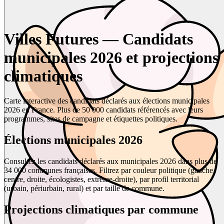
Villes Futures — Candidats
municipales 2026 et projections
climatiques
Carte interactive des candidats déclarés aux élections municipales
2026 en France. Plus de 50 000 candidats référencés avec leurs
programmes, sites de campagne et étiquettes politiques.
Élections municipales 2026
Consultez les candidats déclarés aux municipales 2026 dans plus de
34 000 communes françaises. Filtrez par couleur politique (gauche,
centre, droite, écologistes, extrême-droite), par profil territorial
(urbain, périurbain, rural) et par taille de commune.
Projections climatiques par commune