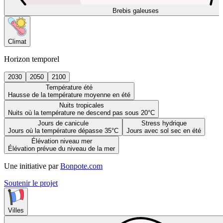
Brebis galeuses
Climat
Horizon temporel
2030
2050
2100
Température été
Hausse de la température moyenne en été
Nuits tropicales
Nuits où la température ne descend pas sous 20°C
Jours de canicule
Stress hydrique
Jours où la température dépasse 35°C
Jours avec sol sec en été
Élévation niveau mer
Élévation prévue du niveau de la mer
Une initiative par
Bonpote.com
Soutenir le projet
Villes