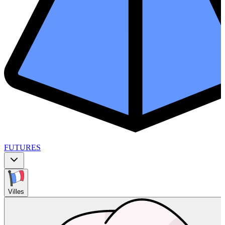
FUTURES
Villes