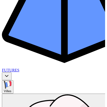
FUTURES
Villes