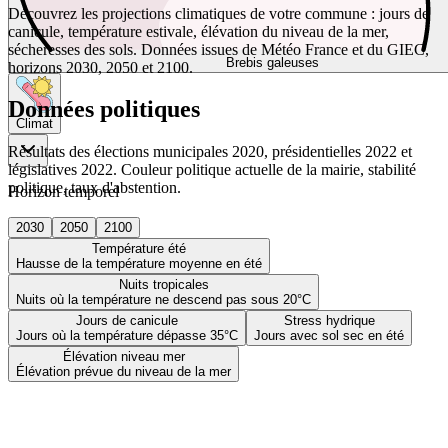
Découvrez les projections climatiques de votre commune : jours de
canicule, température estivale, élévation du niveau de la mer,
sécheresses des sols. Données issues de Météo France et du GIEC,
Brebis galeuses
horizons 2030, 2050 et 2100.
Données politiques
Climat
Résultats des élections municipales 2020, présidentielles 2022 et
législatives 2022. Couleur politique actuelle de la mairie, stabilité
politique, taux d'abstention.
Horizon temporel
2030
2050
2100
Température été
Hausse de la température moyenne en été
Nuits tropicales
Nuits où la température ne descend pas sous 20°C
Jours de canicule
Stress hydrique
Jours où la température dépasse 35°C
Jours avec sol sec en été
Élévation niveau mer
Élévation prévue du niveau de la mer