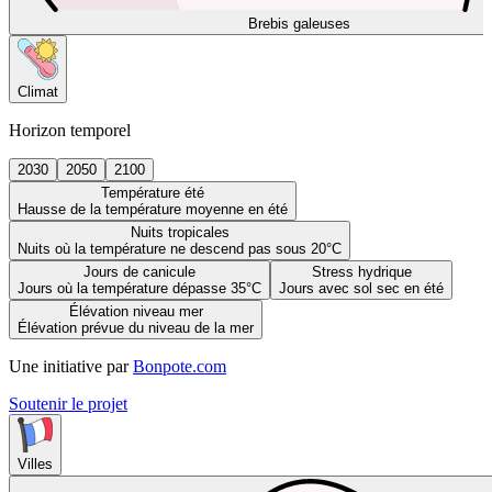
Brebis galeuses
Climat
Horizon temporel
2030
2050
2100
Température été
Hausse de la température moyenne en été
Nuits tropicales
Nuits où la température ne descend pas sous 20°C
Jours de canicule
Stress hydrique
Jours où la température dépasse 35°C
Jours avec sol sec en été
Élévation niveau mer
Élévation prévue du niveau de la mer
Une initiative par
Bonpote.com
Soutenir le projet
Villes