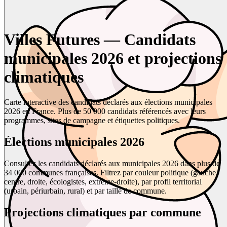
Villes Futures — Candidats
municipales 2026 et projections
climatiques
Carte interactive des candidats déclarés aux élections municipales
2026 en France. Plus de 50 000 candidats référencés avec leurs
programmes, sites de campagne et étiquettes politiques.
Élections municipales 2026
Consultez les candidats déclarés aux municipales 2026 dans plus de
34 000 communes françaises. Filtrez par couleur politique (gauche,
centre, droite, écologistes, extrême-droite), par profil territorial
(urbain, périurbain, rural) et par taille de commune.
Projections climatiques par commune