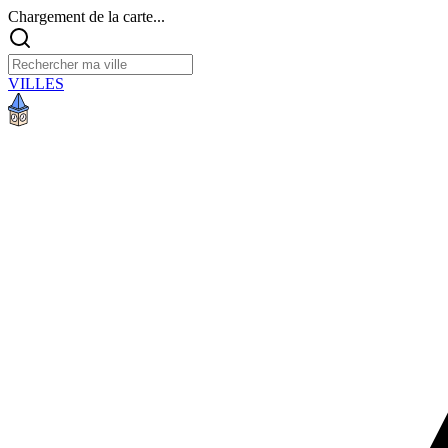
Chargement de la carte...
VILLES