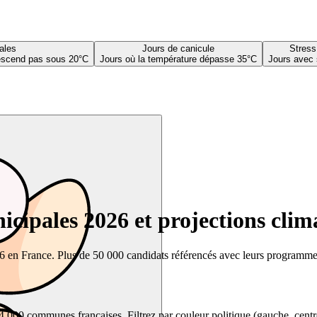
ales
Jours de canicule
Stress
descend pas sous 20°C
Jours où la température dépasse 35°C
Jours avec 
cipales 2026 et projections clim
26 en France. Plus de 50 000 candidats référencés avec leurs programmes,
00 communes françaises. Filtrez par couleur politique (gauche, centre, dr