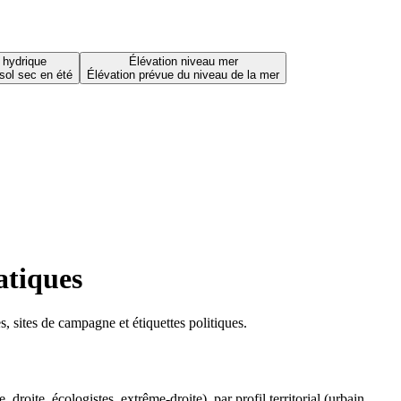
 hydrique
Élévation niveau mer
sol sec en été
Élévation prévue du niveau de la mer
atiques
 sites de campagne et étiquettes politiques.
oite, écologistes, extrême-droite), par profil territorial (urbain,