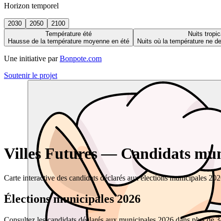
Horizon temporel
2030
2050
2100
Température été
Nuits tropic
Hausse de la température moyenne en été
Nuits où la température ne 
Une initiative par
Bonpote.com
Soutenir le projet
Villes Futures — Candidats muni
Carte interactive des candidats déclarés aux élections municipales 20
Élections municipales 2026
Consultez les candidats déclarés aux municipales 2026 dans plus de 34 0