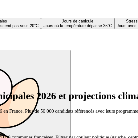
ales
Jours de canicule
Stress
descend pas sous 20°C
Jours où la température dépasse 35°C
Jours avec 
cipales 2026 et projections clim
26 en France. Plus de 50 000 candidats référencés avec leurs programmes,
00 communes françaises. Filtrez par couleur politique (gauche, centre, dr