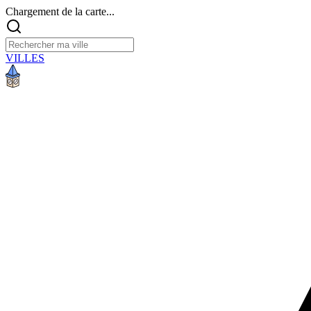
Chargement de la carte...
VILLES