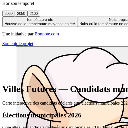
Horizon temporel
2030
2050
2100
Température été
Nuits tropic
Hausse de la température moyenne en été
Nuits où la température ne 
Une initiative par
Bonpote.com
Soutenir le projet
Villes Futures — Candidats muni
Carte interactive des candidats déclarés aux élections municipales 20
Élections municipales 2026
Consultez les candidats déclarés aux municipales 2026 dans plus de 34 0