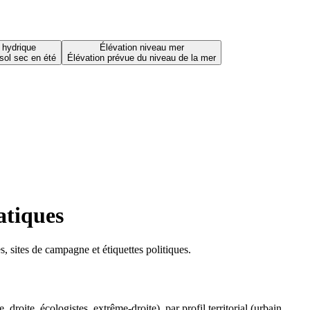
 hydrique
Élévation niveau mer
sol sec en été
Élévation prévue du niveau de la mer
atiques
 sites de campagne et étiquettes politiques.
oite, écologistes, extrême-droite), par profil territorial (urbain,