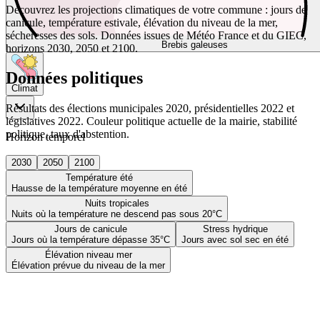
Découvrez les projections climatiques de votre commune : jours de
canicule, température estivale, élévation du niveau de la mer,
sécheresses des sols. Données issues de Météo France et du GIEC,
Brebis galeuses
horizons 2030, 2050 et 2100.
Données politiques
Climat
Résultats des élections municipales 2020, présidentielles 2022 et
législatives 2022. Couleur politique actuelle de la mairie, stabilité
politique, taux d'abstention.
Horizon temporel
2030
2050
2100
Température été
Hausse de la température moyenne en été
Nuits tropicales
Nuits où la température ne descend pas sous 20°C
Jours de canicule
Stress hydrique
Jours où la température dépasse 35°C
Jours avec sol sec en été
Élévation niveau mer
Élévation prévue du niveau de la mer