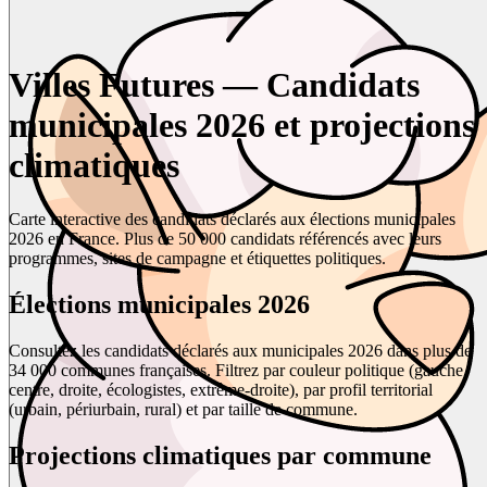
Villes Futures — Candidats
municipales 2026 et projections
climatiques
Carte interactive des candidats déclarés aux élections municipales
2026 en France. Plus de 50 000 candidats référencés avec leurs
programmes, sites de campagne et étiquettes politiques.
Élections municipales 2026
Consultez les candidats déclarés aux municipales 2026 dans plus de
34 000 communes françaises. Filtrez par couleur politique (gauche,
centre, droite, écologistes, extrême-droite), par profil territorial
(urbain, périurbain, rural) et par taille de commune.
Projections climatiques par commune