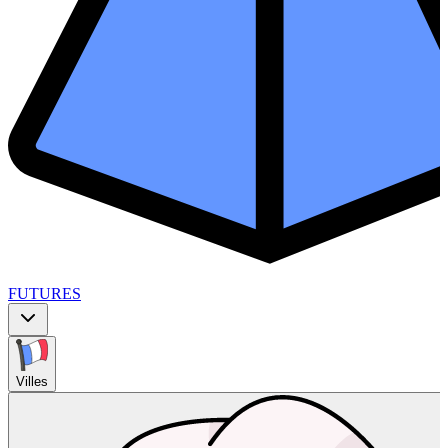
FUTURES
Villes