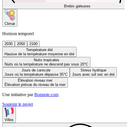
Brebis galeuses
Climat
Horizon temporel
2030
2050
2100
Température été
Hausse de la température moyenne en été
Nuits tropicales
Nuits où la température ne descend pas sous 20°C
Jours de canicule
Stress hydrique
Jours où la température dépasse 35°C
Jours avec sol sec en été
Élévation niveau mer
Élévation prévue du niveau de la mer
Une initiative par
Bonpote.com
Soutenir le projet
Villes