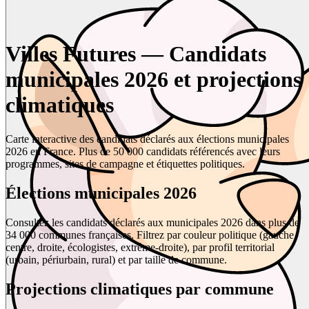
Villes Futures — Candidats
municipales 2026 et projections
climatiques
Carte interactive des candidats déclarés aux élections municipales
2026 en France. Plus de 50 000 candidats référencés avec leurs
programmes, sites de campagne et étiquettes politiques.
Élections municipales 2026
Consultez les candidats déclarés aux municipales 2026 dans plus de
34 000 communes françaises. Filtrez par couleur politique (gauche,
centre, droite, écologistes, extrême-droite), par profil territorial
(urbain, périurbain, rural) et par taille de commune.
Projections climatiques par commune