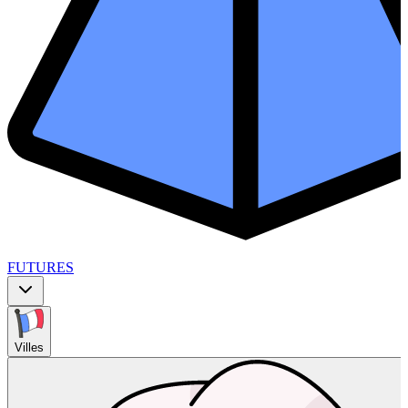
FUTURES
Villes