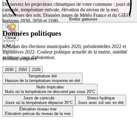
Découvrez les projections climatiques de votre commune : jours de
canicule, température estivale, élévation du niveau de la mer,
sécheresses des sols. Données issues de Météo France et du GIEC,
Brebis galeuses
horizons 2030, 2050 et 2100.
Données politiques
Climat
Résultats des élections municipales 2020, présidentielles 2022 et
législatives 2022. Couleur politique actuelle de la mairie, stabilité
politique, taux d'abstention.
Horizon temporel
2030
2050
2100
Température été
Hausse de la température moyenne en été
Nuits tropicales
Nuits où la température ne descend pas sous 20°C
Jours de canicule
Stress hydrique
Jours où la température dépasse 35°C
Jours avec sol sec en été
Élévation niveau mer
Élévation prévue du niveau de la mer