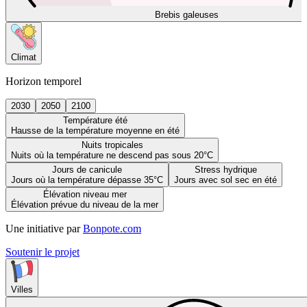
Brebis galeuses
Climat
Horizon temporel
2030
2050
2100
Température été
Hausse de la température moyenne en été
Nuits tropicales
Nuits où la température ne descend pas sous 20°C
Jours de canicule
Stress hydrique
Jours où la température dépasse 35°C
Jours avec sol sec en été
Élévation niveau mer
Élévation prévue du niveau de la mer
Une initiative par
Bonpote.com
Soutenir le projet
Villes