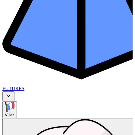
FUTURES
Villes