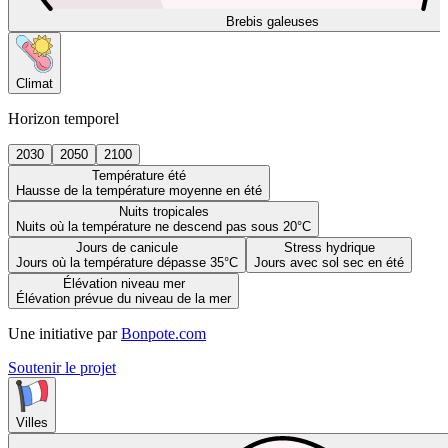
Brebis galeuses
Climat
Horizon temporel
2030
2050
2100
Température été
Hausse de la température moyenne en été
Nuits tropicales
Nuits où la température ne descend pas sous 20°C
Jours de canicule
Stress hydrique
Jours où la température dépasse 35°C
Jours avec sol sec en été
Élévation niveau mer
Élévation prévue du niveau de la mer
Une initiative par
Bonpote.com
Soutenir le projet
Villes