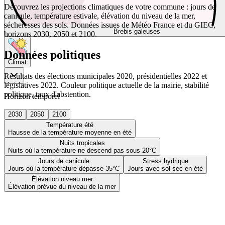
Découvrez les projections climatiques de votre commune : jours de
canicule, température estivale, élévation du niveau de la mer,
sécheresses des sols. Données issues de Météo France et du GIEC,
Brebis galeuses
horizons 2030, 2050 et 2100.
Données politiques
Climat
Résultats des élections municipales 2020, présidentielles 2022 et
législatives 2022. Couleur politique actuelle de la mairie, stabilité
politique, taux d'abstention.
Horizon temporel
2030
2050
2100
Température été
Hausse de la température moyenne en été
Nuits tropicales
Nuits où la température ne descend pas sous 20°C
Jours de canicule
Stress hydrique
Jours où la température dépasse 35°C
Jours avec sol sec en été
Élévation niveau mer
Élévation prévue du niveau de la mer