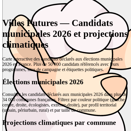
Villes Futures — Candidats
municipales 2026 et projections
climatiques
Carte interactive des candidats déclarés aux élections municipales
2026 en France. Plus de 50 000 candidats référencés avec leurs
programmes, sites de campagne et étiquettes politiques.
Élections municipales 2026
Consultez les candidats déclarés aux municipales 2026 dans plus de
34 000 communes françaises. Filtrez par couleur politique (gauche,
centre, droite, écologistes, extrême-droite), par profil territorial
(urbain, périurbain, rural) et par taille de commune.
Projections climatiques par commune