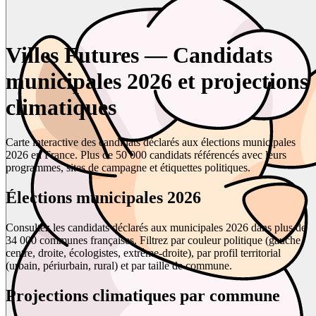
Villes Futures — Candidats
municipales 2026 et projections
climatiques
Carte interactive des candidats déclarés aux élections municipales
2026 en France. Plus de 50 000 candidats référencés avec leurs
programmes, sites de campagne et étiquettes politiques.
Élections municipales 2026
Consultez les candidats déclarés aux municipales 2026 dans plus de
34 000 communes françaises. Filtrez par couleur politique (gauche,
centre, droite, écologistes, extrême-droite), par profil territorial
(urbain, périurbain, rural) et par taille de commune.
Projections climatiques par commune