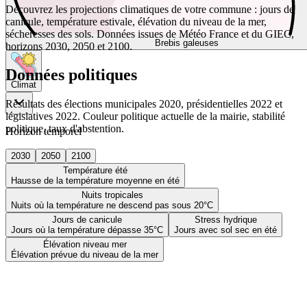
Découvrez les projections climatiques de votre commune : jours de
canicule, température estivale, élévation du niveau de la mer,
sécheresses des sols. Données issues de Météo France et du GIEC,
Brebis galeuses
horizons 2030, 2050 et 2100.
Données politiques
Climat
Résultats des élections municipales 2020, présidentielles 2022 et
législatives 2022. Couleur politique actuelle de la mairie, stabilité
politique, taux d'abstention.
Horizon temporel
2030
2050
2100
Température été
Hausse de la température moyenne en été
Nuits tropicales
Nuits où la température ne descend pas sous 20°C
Jours de canicule
Stress hydrique
Jours où la température dépasse 35°C
Jours avec sol sec en été
Élévation niveau mer
Élévation prévue du niveau de la mer