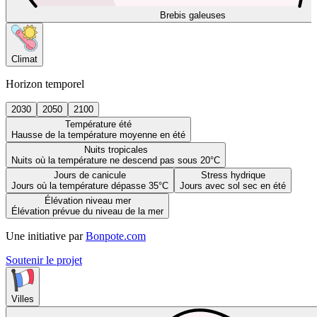
Brebis galeuses
Climat
Horizon temporel
2030
2050
2100
Température été
Hausse de la température moyenne en été
Nuits tropicales
Nuits où la température ne descend pas sous 20°C
Jours de canicule
Stress hydrique
Jours où la température dépasse 35°C
Jours avec sol sec en été
Élévation niveau mer
Élévation prévue du niveau de la mer
Une initiative par
Bonpote.com
Soutenir le projet
Villes