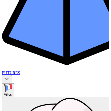
FUTURES
Villes