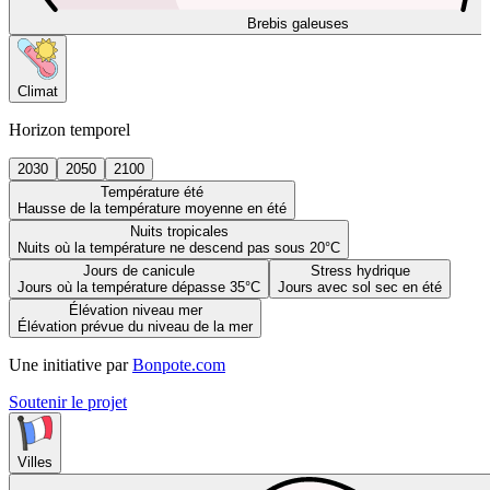
Brebis galeuses
Climat
Horizon temporel
2030
2050
2100
Température été
Hausse de la température moyenne en été
Nuits tropicales
Nuits où la température ne descend pas sous 20°C
Jours de canicule
Stress hydrique
Jours où la température dépasse 35°C
Jours avec sol sec en été
Élévation niveau mer
Élévation prévue du niveau de la mer
Une initiative par
Bonpote.com
Soutenir le projet
Villes