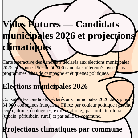
Villes Futures — Candidats
municipales 2026 et projections
climatiques
Carte interactive des candidats déclarés aux élections municipales
2026 en France. Plus de 50 000 candidats référencés avec leurs
programmes, sites de campagne et étiquettes politiques.
Élections municipales 2026
Consultez les candidats déclarés aux municipales 2026 dans plus de
34 000 communes françaises. Filtrez par couleur politique (gauche,
centre, droite, écologistes, extrême-droite), par profil territorial
(urbain, périurbain, rural) et par taille de commune.
Projections climatiques par commune