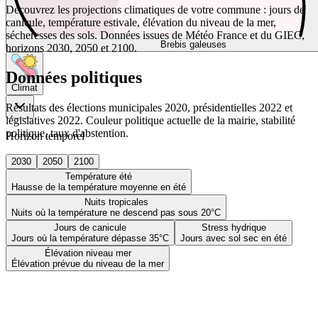
Découvrez les projections climatiques de votre commune : jours de
canicule, température estivale, élévation du niveau de la mer,
sécheresses des sols. Données issues de Météo France et du GIEC,
Brebis galeuses
horizons 2030, 2050 et 2100.
Données politiques
Climat
Résultats des élections municipales 2020, présidentielles 2022 et
législatives 2022. Couleur politique actuelle de la mairie, stabilité
politique, taux d'abstention.
Horizon temporel
2030
2050
2100
Température été
Hausse de la température moyenne en été
Nuits tropicales
Nuits où la température ne descend pas sous 20°C
Jours de canicule
Stress hydrique
Jours où la température dépasse 35°C
Jours avec sol sec en été
Élévation niveau mer
Élévation prévue du niveau de la mer