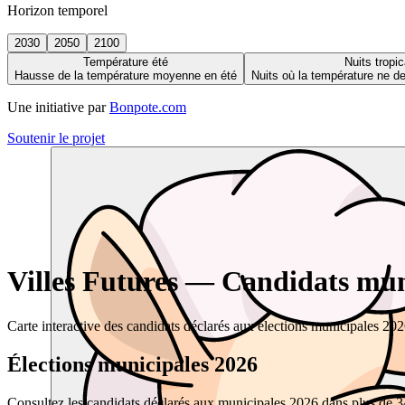
Horizon temporel
2030
2050
2100
Température été
Nuits tropic
Hausse de la température moyenne en été
Nuits où la température ne 
Une initiative par
Bonpote.com
Soutenir le projet
Villes Futures — Candidats muni
Carte interactive des candidats déclarés aux élections municipales 20
Élections municipales 2026
Consultez les candidats déclarés aux municipales 2026 dans plus de 34 0