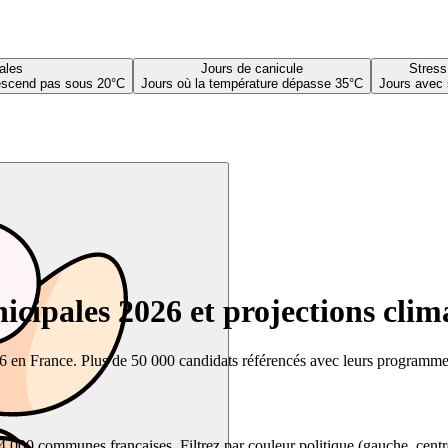
ales
Jours de canicule
Stress
descend pas sous 20°C
Jours où la température dépasse 35°C
Jours avec 
cipales 2026 et projections clim
26 en France. Plus de 50 000 candidats référencés avec leurs programmes,
00 communes françaises. Filtrez par couleur politique (gauche, centre, dr