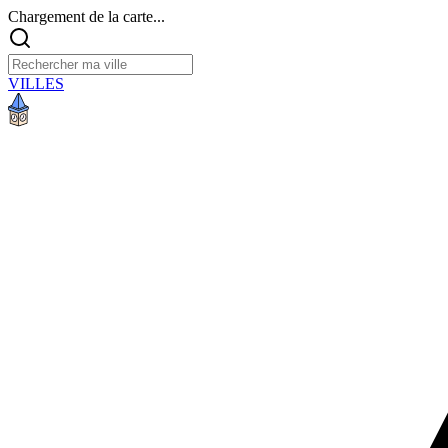
Chargement de la carte...
VILLES