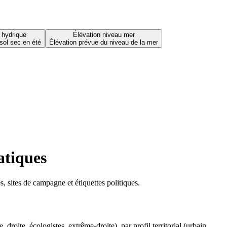
 hydrique
Élévation niveau mer
sol sec en été
Élévation prévue du niveau de la mer
atiques
 sites de campagne et étiquettes politiques.
oite, écologistes, extrême-droite), par profil territorial (urbain,