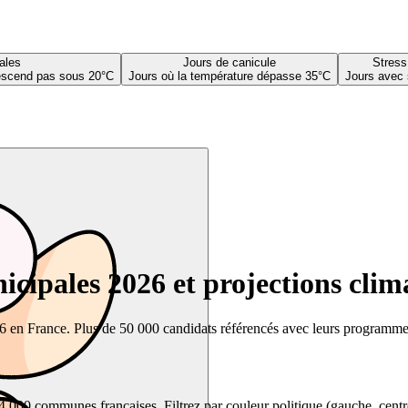
ales
Jours de canicule
Stress
descend pas sous 20°C
Jours où la température dépasse 35°C
Jours avec 
cipales 2026 et projections clim
26 en France. Plus de 50 000 candidats référencés avec leurs programmes,
00 communes françaises. Filtrez par couleur politique (gauche, centre, dr