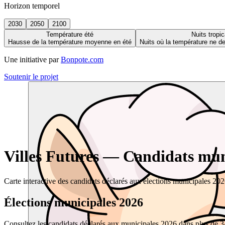
Horizon temporel
2030
2050
2100
Température été
Nuits tropic
Hausse de la température moyenne en été
Nuits où la température ne 
Une initiative par
Bonpote.com
Soutenir le projet
Villes Futures — Candidats muni
Carte interactive des candidats déclarés aux élections municipales 20
Élections municipales 2026
Consultez les candidats déclarés aux municipales 2026 dans plus de 34 0