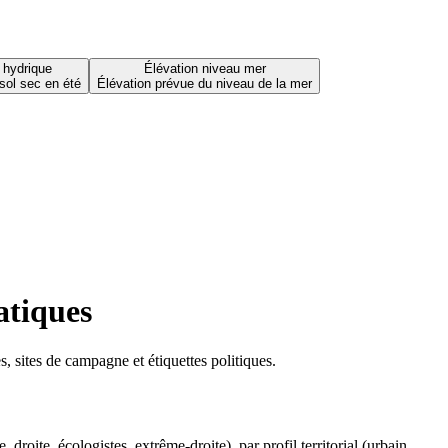
 hydrique
Élévation niveau mer
sol sec en été
Élévation prévue du niveau de la mer
atiques
 sites de campagne et étiquettes politiques.
oite, écologistes, extrême-droite), par profil territorial (urbain,