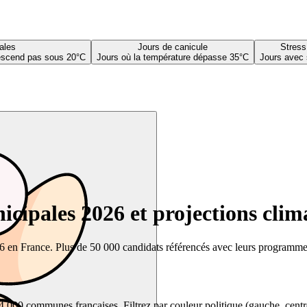
ales
Jours de canicule
Stress
descend pas sous 20°C
Jours où la température dépasse 35°C
Jours avec 
cipales 2026 et projections clim
26 en France. Plus de 50 000 candidats référencés avec leurs programmes,
00 communes françaises. Filtrez par couleur politique (gauche, centre, dr