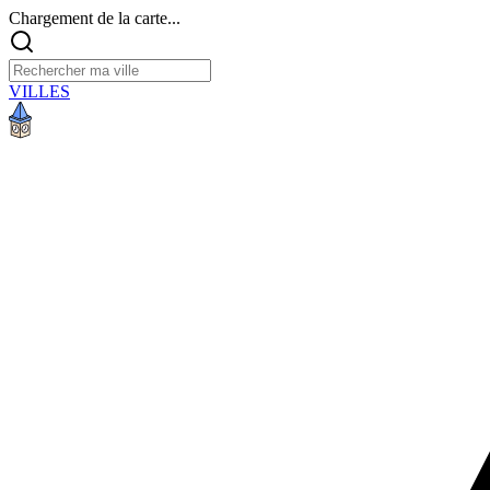
Chargement de la carte...
VILLES