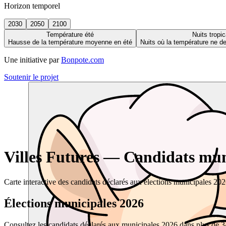
Horizon temporel
2030
2050
2100
Température été
Nuits tropic
Hausse de la température moyenne en été
Nuits où la température ne 
Une initiative par
Bonpote.com
Soutenir le projet
Villes Futures — Candidats muni
Carte interactive des candidats déclarés aux élections municipales 20
Élections municipales 2026
Consultez les candidats déclarés aux municipales 2026 dans plus de 34 0