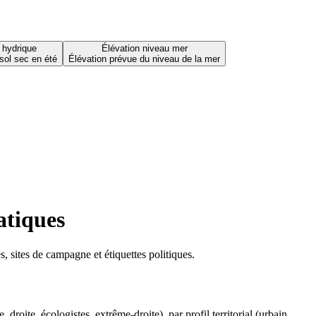
 hydrique
Élévation niveau mer
sol sec en été
Élévation prévue du niveau de la mer
atiques
 sites de campagne et étiquettes politiques.
oite, écologistes, extrême-droite), par profil territorial (urbain,