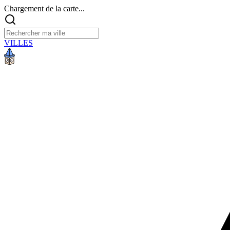
Chargement de la carte...
VILLES