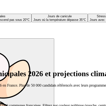
ales
Jours de canicule
Stress
descend pas sous 20°C
Jours où la température dépasse 35°C
Jours avec 
cipales 2026 et projections clim
26 en France. Plus de 50 000 candidats référencés avec leurs programmes,
00 communes françaises. Filtrez par couleur politique (gauche, centre, dr