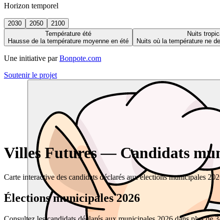
Horizon temporel
2030
2050
2100
Température été
Nuits tropic
Hausse de la température moyenne en été
Nuits où la température ne 
Une initiative par
Bonpote.com
Soutenir le projet
Villes Futures — Candidats muni
Carte interactive des candidats déclarés aux élections municipales 20
Élections municipales 2026
Consultez les candidats déclarés aux municipales 2026 dans plus de 34 0