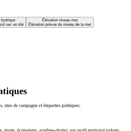
 hydrique
Élévation niveau mer
sol sec en été
Élévation prévue du niveau de la mer
atiques
 sites de campagne et étiquettes politiques.
oite, écologistes, extrême-droite), par profil territorial (urbain,