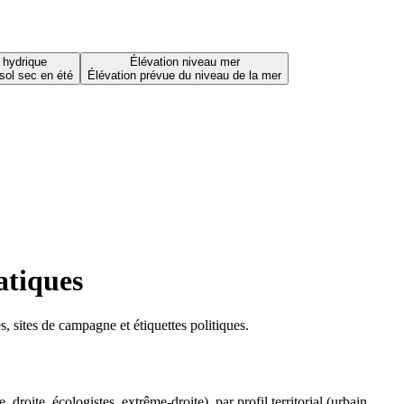
 hydrique
Élévation niveau mer
sol sec en été
Élévation prévue du niveau de la mer
atiques
 sites de campagne et étiquettes politiques.
oite, écologistes, extrême-droite), par profil territorial (urbain,