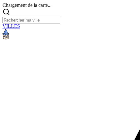
Chargement de la carte...
VILLES