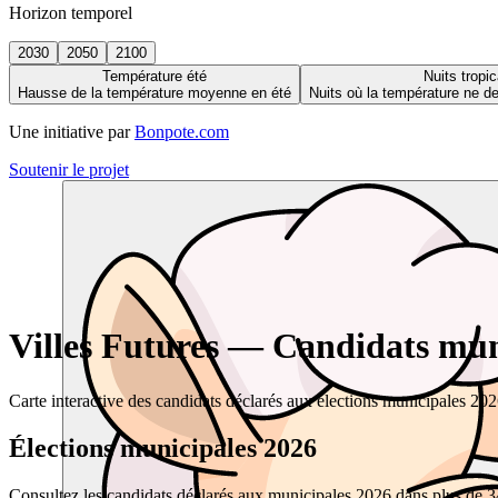
Horizon temporel
2030
2050
2100
Température été
Nuits tropic
Hausse de la température moyenne en été
Nuits où la température ne 
Une initiative par
Bonpote.com
Soutenir le projet
Villes Futures — Candidats muni
Carte interactive des candidats déclarés aux élections municipales 20
Élections municipales 2026
Consultez les candidats déclarés aux municipales 2026 dans plus de 34 0