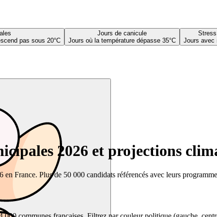
ales
Jours de canicule
Stress
descend pas sous 20°C
Jours où la température dépasse 35°C
Jours avec 
cipales 2026 et projections clim
26 en France. Plus de 50 000 candidats référencés avec leurs programmes,
00 communes françaises. Filtrez par couleur politique (gauche, centre, dr