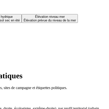
 hydrique
Élévation niveau mer
sol sec en été
Élévation prévue du niveau de la mer
atiques
 sites de campagne et étiquettes politiques.
oite, écologistes, extrême-droite), par profil territorial (urbain,