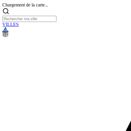
Chargement de la carte...
VILLES