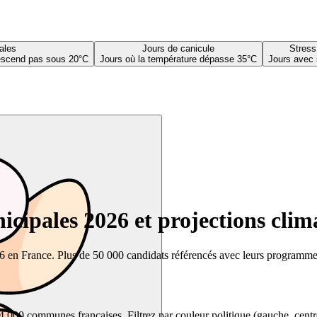
ales
Jours de canicule
Stress
descend pas sous 20°C
Jours où la température dépasse 35°C
Jours avec 
cipales 2026 et projections clim
26 en France. Plus de 50 000 candidats référencés avec leurs programmes,
00 communes françaises. Filtrez par couleur politique (gauche, centre, dr