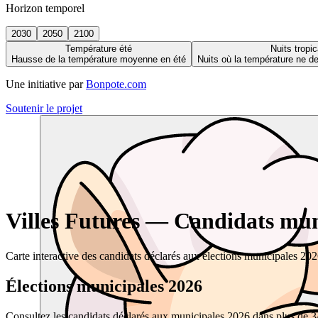
Horizon temporel
2030
2050
2100
Température été
Nuits tropic
Hausse de la température moyenne en été
Nuits où la température ne 
Une initiative par
Bonpote.com
Soutenir le projet
Villes Futures — Candidats muni
Carte interactive des candidats déclarés aux élections municipales 20
Élections municipales 2026
Consultez les candidats déclarés aux municipales 2026 dans plus de 34 0