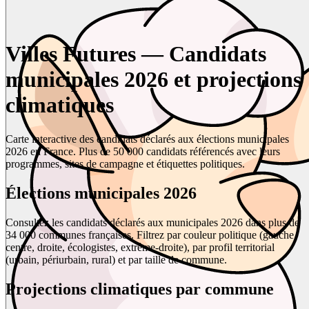
Villes Futures — Candidats
municipales 2026 et projections
climatiques
Carte interactive des candidats déclarés aux élections municipales
2026 en France. Plus de 50 000 candidats référencés avec leurs
programmes, sites de campagne et étiquettes politiques.
Élections municipales 2026
Consultez les candidats déclarés aux municipales 2026 dans plus de
34 000 communes françaises. Filtrez par couleur politique (gauche,
centre, droite, écologistes, extrême-droite), par profil territorial
(urbain, périurbain, rural) et par taille de commune.
Projections climatiques par commune