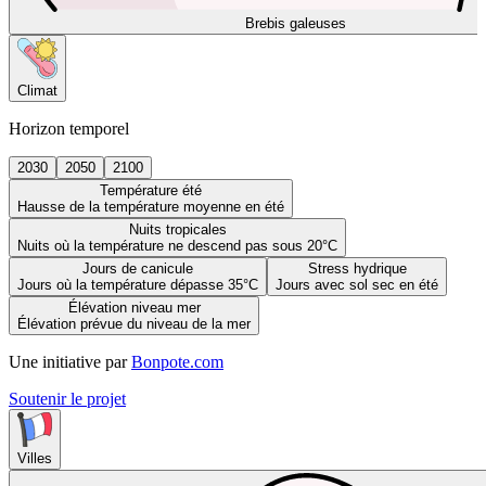
Brebis galeuses
Climat
Horizon temporel
2030
2050
2100
Température été
Hausse de la température moyenne en été
Nuits tropicales
Nuits où la température ne descend pas sous 20°C
Jours de canicule
Stress hydrique
Jours où la température dépasse 35°C
Jours avec sol sec en été
Élévation niveau mer
Élévation prévue du niveau de la mer
Une initiative par
Bonpote.com
Soutenir le projet
Villes