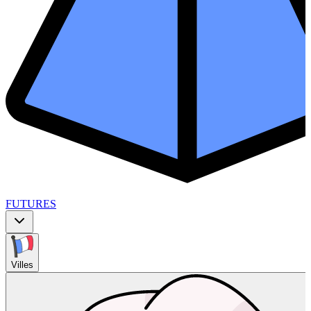
FUTURES
Villes