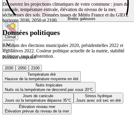
Découvrez les projections climatiques de votre commune : jours de
canicule, température estivale, élévation du niveau de la mer,
sécheresses des sols. Données issues de Météo France et du GIEC,
Brebis galeuses
horizons 2030, 2050 et 2100.
Données politiques
Climat
Résultats des élections municipales 2020, présidentielles 2022 et
législatives 2022. Couleur politique actuelle de la mairie, stabilité
politique, taux d'abstention.
Horizon temporel
2030
2050
2100
Température été
Hausse de la température moyenne en été
Nuits tropicales
Nuits où la température ne descend pas sous 20°C
Jours de canicule
Stress hydrique
Jours où la température dépasse 35°C
Jours avec sol sec en été
Élévation niveau mer
Élévation prévue du niveau de la mer