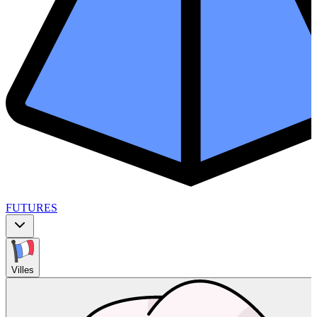
FUTURES
Villes