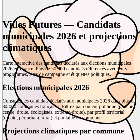
Villes Futures — Candidats
municipales 2026 et projections
climatiques
Carte interactive des candidats déclarés aux élections municipales
2026 en France. Plus de 50 000 candidats référencés avec leurs
programmes, sites de campagne et étiquettes politiques.
Élections municipales 2026
Consultez les candidats déclarés aux municipales 2026 dans plus de
34 000 communes françaises. Filtrez par couleur politique (gauche,
centre, droite, écologistes, extrême-droite), par profil territorial
(urbain, périurbain, rural) et par taille de commune.
Projections climatiques par commune