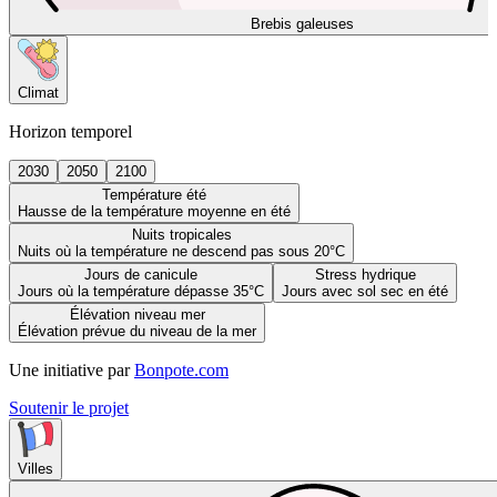
Brebis galeuses
Climat
Horizon temporel
2030
2050
2100
Température été
Hausse de la température moyenne en été
Nuits tropicales
Nuits où la température ne descend pas sous 20°C
Jours de canicule
Stress hydrique
Jours où la température dépasse 35°C
Jours avec sol sec en été
Élévation niveau mer
Élévation prévue du niveau de la mer
Une initiative par
Bonpote.com
Soutenir le projet
Villes