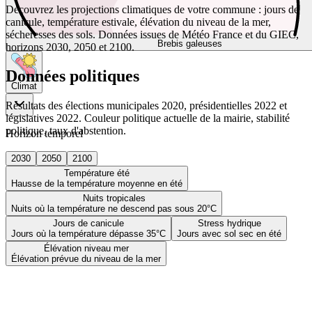
Découvrez les projections climatiques de votre commune : jours de
canicule, température estivale, élévation du niveau de la mer,
sécheresses des sols. Données issues de Météo France et du GIEC,
Brebis galeuses
horizons 2030, 2050 et 2100.
Données politiques
Climat
Résultats des élections municipales 2020, présidentielles 2022 et
législatives 2022. Couleur politique actuelle de la mairie, stabilité
politique, taux d'abstention.
Horizon temporel
2030
2050
2100
Température été
Hausse de la température moyenne en été
Nuits tropicales
Nuits où la température ne descend pas sous 20°C
Jours de canicule
Stress hydrique
Jours où la température dépasse 35°C
Jours avec sol sec en été
Élévation niveau mer
Élévation prévue du niveau de la mer