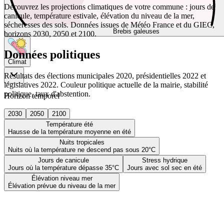
Découvrez les projections climatiques de votre commune : jours de
canicule, température estivale, élévation du niveau de la mer,
sécheresses des sols. Données issues de Météo France et du GIEC,
Brebis galeuses
horizons 2030, 2050 et 2100.
Données politiques
Climat
Résultats des élections municipales 2020, présidentielles 2022 et
législatives 2022. Couleur politique actuelle de la mairie, stabilité
politique, taux d'abstention.
Horizon temporel
2030
2050
2100
Température été
Hausse de la température moyenne en été
Nuits tropicales
Nuits où la température ne descend pas sous 20°C
Jours de canicule
Stress hydrique
Jours où la température dépasse 35°C
Jours avec sol sec en été
Élévation niveau mer
Élévation prévue du niveau de la mer