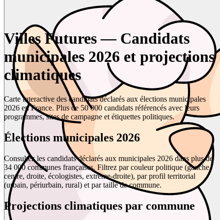
Villes Futures — Candidats
municipales 2026 et projections
climatiques
Carte interactive des candidats déclarés aux élections municipales
2026 en France. Plus de 50 000 candidats référencés avec leurs
programmes, sites de campagne et étiquettes politiques.
Élections municipales 2026
Consultez les candidats déclarés aux municipales 2026 dans plus de
34 000 communes françaises. Filtrez par couleur politique (gauche,
centre, droite, écologistes, extrême-droite), par profil territorial
(urbain, périurbain, rural) et par taille de commune.
Projections climatiques par commune