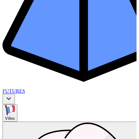
FUTURES
Villes