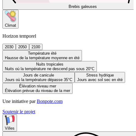
Brebis galeuses
Climat
Horizon temporel
2030
2050
2100
Température été
Hausse de la température moyenne en été
Nuits tropicales
Nuits où la température ne descend pas sous 20°C
Jours de canicule
Stress hydrique
Jours où la température dépasse 35°C
Jours avec sol sec en été
Élévation niveau mer
Élévation prévue du niveau de la mer
Une initiative par
Bonpote.com
Soutenir le projet
Villes