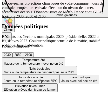
Découvrez les projections climatiques de votre commune : jours de
canicule, température estivale, élévation du niveau de la mer,
sécheresses des sols. Données issues de Météo France et du GIEC,
Brebis galeuses
horizons 2030, 2050 et 2100.
Données politiques
Climat
Résultats des élections municipales 2020, présidentielles 2022 et
législatives 2022. Couleur politique actuelle de la mairie, stabilité
politique, taux d'abstention.
Horizon temporel
2030
2050
2100
Température été
Hausse de la température moyenne en été
Nuits tropicales
Nuits où la température ne descend pas sous 20°C
Jours de canicule
Stress hydrique
Jours où la température dépasse 35°C
Jours avec sol sec en été
Élévation niveau mer
Élévation prévue du niveau de la mer