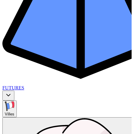
FUTURES
Villes