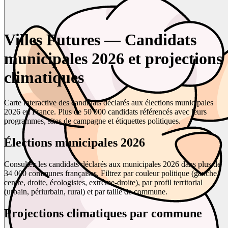
Villes Futures — Candidats
municipales 2026 et projections
climatiques
Carte interactive des candidats déclarés aux élections municipales
2026 en France. Plus de 50 000 candidats référencés avec leurs
programmes, sites de campagne et étiquettes politiques.
Élections municipales 2026
Consultez les candidats déclarés aux municipales 2026 dans plus de
34 000 communes françaises. Filtrez par couleur politique (gauche,
centre, droite, écologistes, extrême-droite), par profil territorial
(urbain, périurbain, rural) et par taille de commune.
Projections climatiques par commune