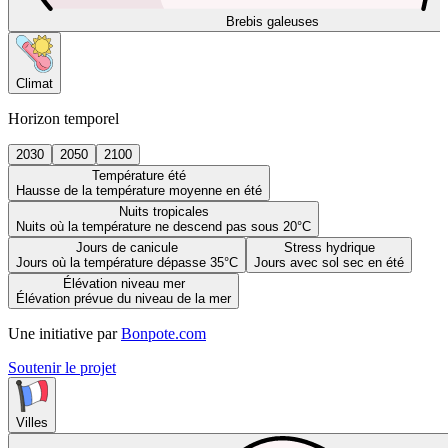
Brebis galeuses
Climat
Horizon temporel
2030
2050
2100
Température été
Hausse de la température moyenne en été
Nuits tropicales
Nuits où la température ne descend pas sous 20°C
Jours de canicule
Stress hydrique
Jours où la température dépasse 35°C
Jours avec sol sec en été
Élévation niveau mer
Élévation prévue du niveau de la mer
Une initiative par
Bonpote.com
Soutenir le projet
Villes