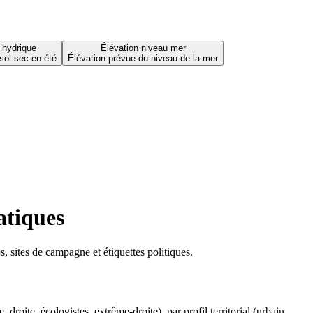
 hydrique
Élévation niveau mer
sol sec en été
Élévation prévue du niveau de la mer
atiques
 sites de campagne et étiquettes politiques.
oite, écologistes, extrême-droite), par profil territorial (urbain,