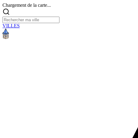
Chargement de la carte...
VILLES