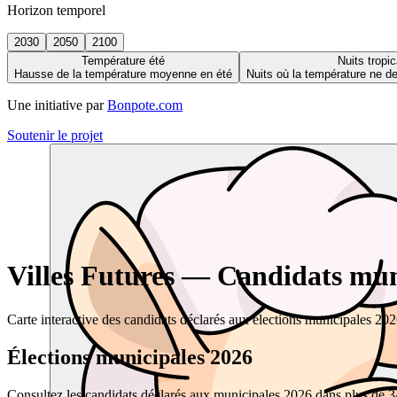
Horizon temporel
2030
2050
2100
Température été
Nuits tropic
Hausse de la température moyenne en été
Nuits où la température ne 
Une initiative par
Bonpote.com
Soutenir le projet
Villes Futures — Candidats muni
Carte interactive des candidats déclarés aux élections municipales 20
Élections municipales 2026
Consultez les candidats déclarés aux municipales 2026 dans plus de 34 0