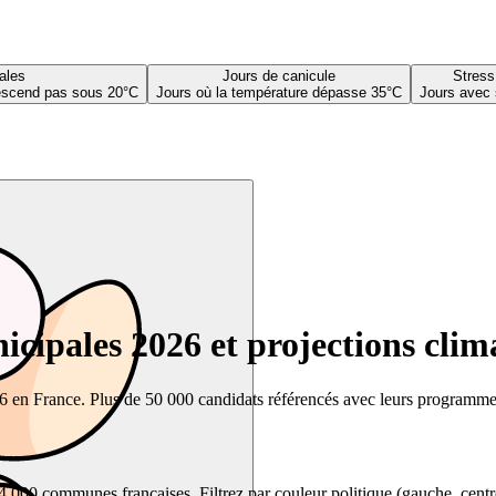
ales
Jours de canicule
Stress
descend pas sous 20°C
Jours où la température dépasse 35°C
Jours avec 
cipales 2026 et projections clim
26 en France. Plus de 50 000 candidats référencés avec leurs programmes,
00 communes françaises. Filtrez par couleur politique (gauche, centre, dr