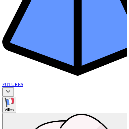
FUTURES
Villes