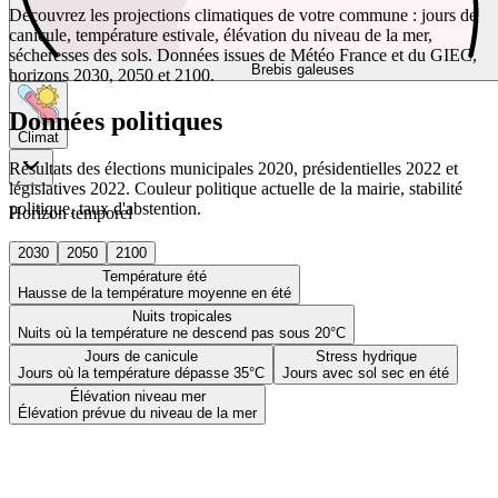
Découvrez les projections climatiques de votre commune : jours de
canicule, température estivale, élévation du niveau de la mer,
sécheresses des sols. Données issues de Météo France et du GIEC,
Brebis galeuses
horizons 2030, 2050 et 2100.
Données politiques
Climat
Résultats des élections municipales 2020, présidentielles 2022 et
législatives 2022. Couleur politique actuelle de la mairie, stabilité
politique, taux d'abstention.
Horizon temporel
2030
2050
2100
Température été
Hausse de la température moyenne en été
Nuits tropicales
Nuits où la température ne descend pas sous 20°C
Jours de canicule
Stress hydrique
Jours où la température dépasse 35°C
Jours avec sol sec en été
Élévation niveau mer
Élévation prévue du niveau de la mer