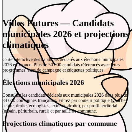
Villes Futures — Candidats
municipales 2026 et projections
climatiques
Carte interactive des candidats déclarés aux élections municipales
2026 en France. Plus de 50 000 candidats référencés avec leurs
programmes, sites de campagne et étiquettes politiques.
Élections municipales 2026
Consultez les candidats déclarés aux municipales 2026 dans plus de
34 000 communes françaises. Filtrez par couleur politique (gauche,
centre, droite, écologistes, extrême-droite), par profil territorial
(urbain, périurbain, rural) et par taille de commune.
Projections climatiques par commune