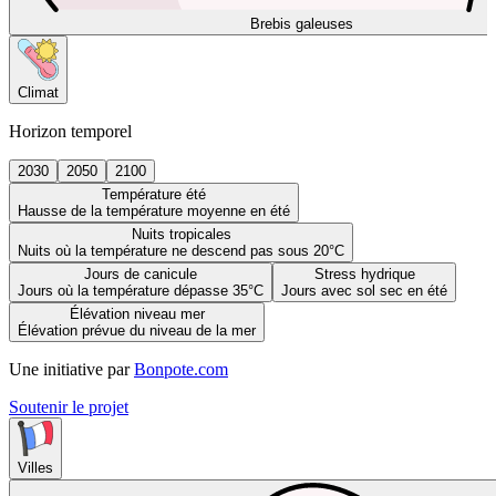
Brebis galeuses
Climat
Horizon temporel
2030
2050
2100
Température été
Hausse de la température moyenne en été
Nuits tropicales
Nuits où la température ne descend pas sous 20°C
Jours de canicule
Stress hydrique
Jours où la température dépasse 35°C
Jours avec sol sec en été
Élévation niveau mer
Élévation prévue du niveau de la mer
Une initiative par
Bonpote.com
Soutenir le projet
Villes