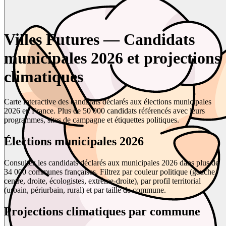
Villes Futures — Candidats
municipales 2026 et projections
climatiques
Carte interactive des candidats déclarés aux élections municipales
2026 en France. Plus de 50 000 candidats référencés avec leurs
programmes, sites de campagne et étiquettes politiques.
Élections municipales 2026
Consultez les candidats déclarés aux municipales 2026 dans plus de
34 000 communes françaises. Filtrez par couleur politique (gauche,
centre, droite, écologistes, extrême-droite), par profil territorial
(urbain, périurbain, rural) et par taille de commune.
Projections climatiques par commune