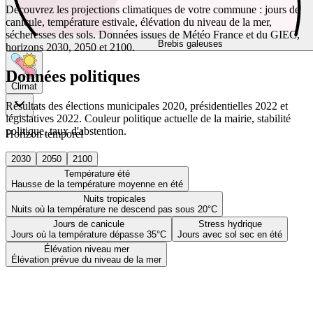
Découvrez les projections climatiques de votre commune : jours de
canicule, température estivale, élévation du niveau de la mer,
sécheresses des sols. Données issues de Météo France et du GIEC,
Brebis galeuses
horizons 2030, 2050 et 2100.
Données politiques
Climat
Résultats des élections municipales 2020, présidentielles 2022 et
législatives 2022. Couleur politique actuelle de la mairie, stabilité
politique, taux d'abstention.
Horizon temporel
2030
2050
2100
Température été
Hausse de la température moyenne en été
Nuits tropicales
Nuits où la température ne descend pas sous 20°C
Jours de canicule
Stress hydrique
Jours où la température dépasse 35°C
Jours avec sol sec en été
Élévation niveau mer
Élévation prévue du niveau de la mer