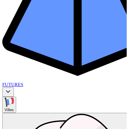
FUTURES
Villes