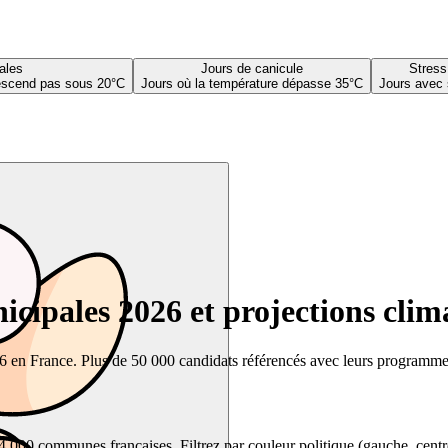
ales
Jours de canicule
Stress
descend pas sous 20°C
Jours où la température dépasse 35°C
Jours avec 
cipales 2026 et projections clim
26 en France. Plus de 50 000 candidats référencés avec leurs programmes,
00 communes françaises. Filtrez par couleur politique (gauche, centre, dr