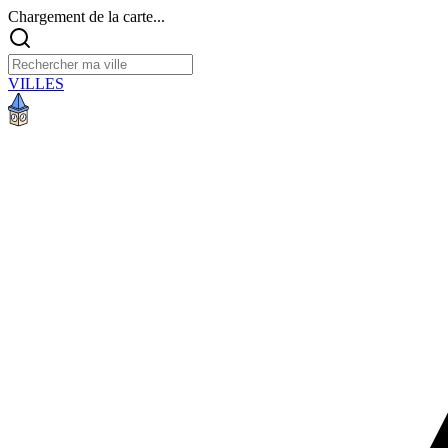
Chargement de la carte...
VILLES