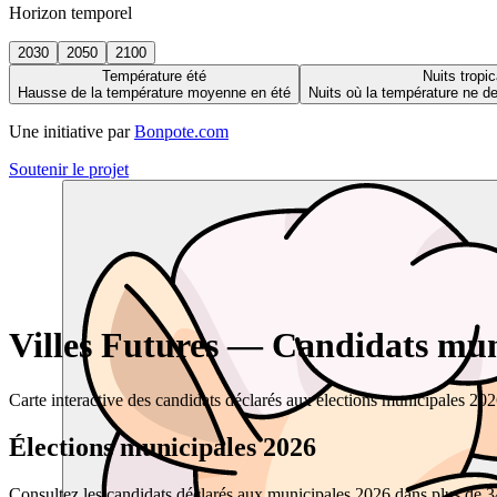
Horizon temporel
2030
2050
2100
Température été
Nuits tropic
Hausse de la température moyenne en été
Nuits où la température ne 
Une initiative par
Bonpote.com
Soutenir le projet
Villes Futures — Candidats muni
Carte interactive des candidats déclarés aux élections municipales 20
Élections municipales 2026
Consultez les candidats déclarés aux municipales 2026 dans plus de 34 0