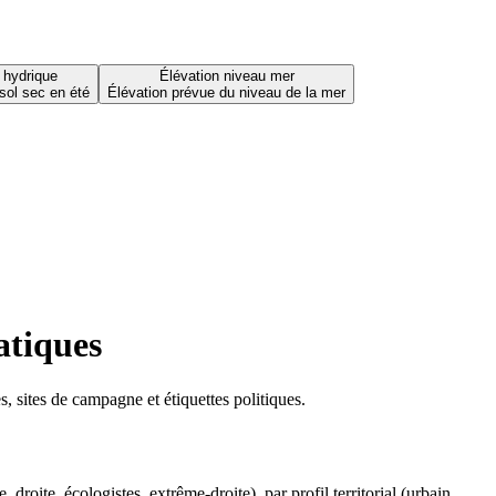
 hydrique
Élévation niveau mer
sol sec en été
Élévation prévue du niveau de la mer
atiques
 sites de campagne et étiquettes politiques.
oite, écologistes, extrême-droite), par profil territorial (urbain,