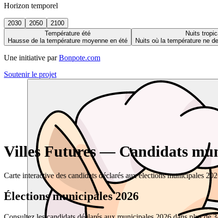
Horizon temporel
2030
2050
2100
Température été
Nuits tropic
Hausse de la température moyenne en été
Nuits où la température ne 
Une initiative par
Bonpote.com
Soutenir le projet
Villes Futures — Candidats muni
Carte interactive des candidats déclarés aux élections municipales 20
Élections municipales 2026
Consultez les candidats déclarés aux municipales 2026 dans plus de 34 0