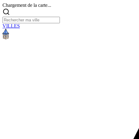
Chargement de la carte...
VILLES