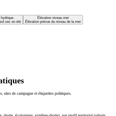
 hydrique
Élévation niveau mer
sol sec en été
Élévation prévue du niveau de la mer
atiques
 sites de campagne et étiquettes politiques.
oite, écologistes, extrême-droite), par profil territorial (urbain,