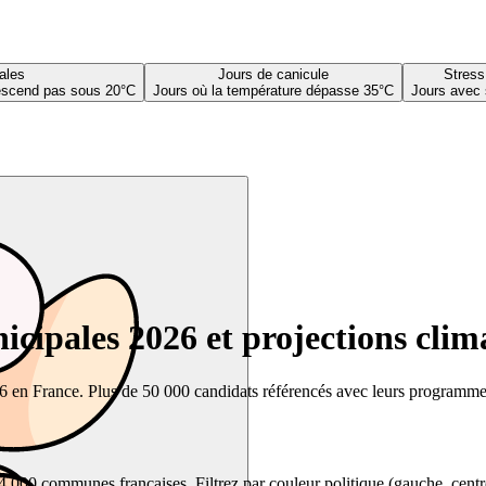
ales
Jours de canicule
Stress
descend pas sous 20°C
Jours où la température dépasse 35°C
Jours avec 
cipales 2026 et projections clim
26 en France. Plus de 50 000 candidats référencés avec leurs programmes,
00 communes françaises. Filtrez par couleur politique (gauche, centre, dr