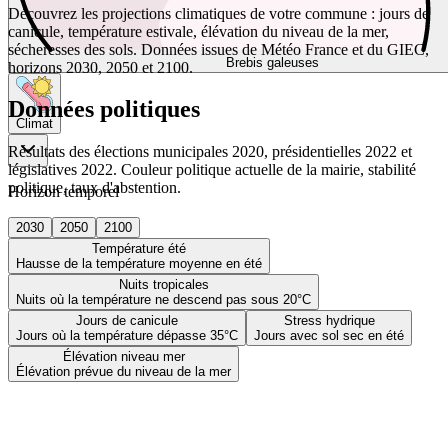
Découvrez les projections climatiques de votre commune : jours de
canicule, température estivale, élévation du niveau de la mer,
sécheresses des sols. Données issues de Météo France et du GIEC,
Brebis galeuses
horizons 2030, 2050 et 2100.
Données politiques
Climat
Résultats des élections municipales 2020, présidentielles 2022 et
législatives 2022. Couleur politique actuelle de la mairie, stabilité
politique, taux d'abstention.
Horizon temporel
2030
2050
2100
Température été
Hausse de la température moyenne en été
Nuits tropicales
Nuits où la température ne descend pas sous 20°C
Jours de canicule
Stress hydrique
Jours où la température dépasse 35°C
Jours avec sol sec en été
Élévation niveau mer
Élévation prévue du niveau de la mer