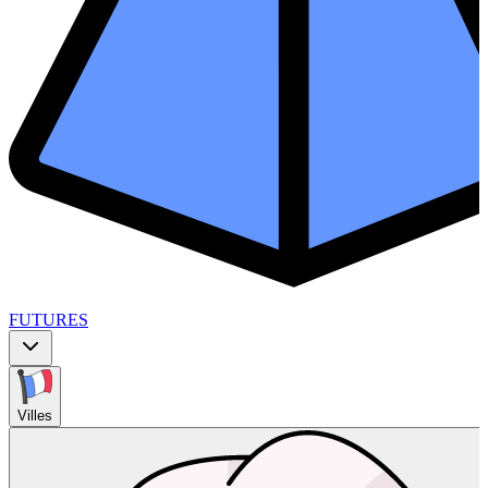
FUTURES
Villes