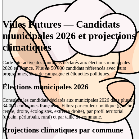
Villes Futures — Candidats
municipales 2026 et projections
climatiques
Carte interactive des candidats déclarés aux élections municipales
2026 en France. Plus de 50 000 candidats référencés avec leurs
programmes, sites de campagne et étiquettes politiques.
Élections municipales 2026
Consultez les candidats déclarés aux municipales 2026 dans plus de
34 000 communes françaises. Filtrez par couleur politique (gauche,
centre, droite, écologistes, extrême-droite), par profil territorial
(urbain, périurbain, rural) et par taille de commune.
Projections climatiques par commune