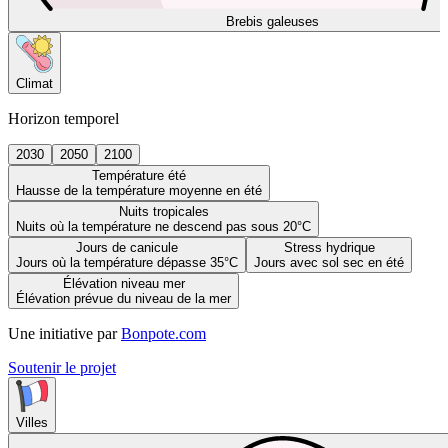
Brebis galeuses
Climat
Horizon temporel
2030
2050
2100
Température été
Hausse de la température moyenne en été
Nuits tropicales
Nuits où la température ne descend pas sous 20°C
Jours de canicule
Stress hydrique
Jours où la température dépasse 35°C
Jours avec sol sec en été
Élévation niveau mer
Élévation prévue du niveau de la mer
Une initiative par
Bonpote.com
Soutenir le projet
Villes