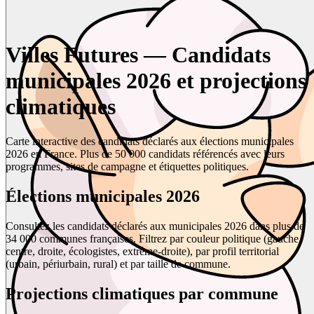
Villes Futures — Candidats
municipales 2026 et projections
climatiques
Carte interactive des candidats déclarés aux élections municipales
2026 en France. Plus de 50 000 candidats référencés avec leurs
programmes, sites de campagne et étiquettes politiques.
Élections municipales 2026
Consultez les candidats déclarés aux municipales 2026 dans plus de
34 000 communes françaises. Filtrez par couleur politique (gauche,
centre, droite, écologistes, extrême-droite), par profil territorial
(urbain, périurbain, rural) et par taille de commune.
Projections climatiques par commune