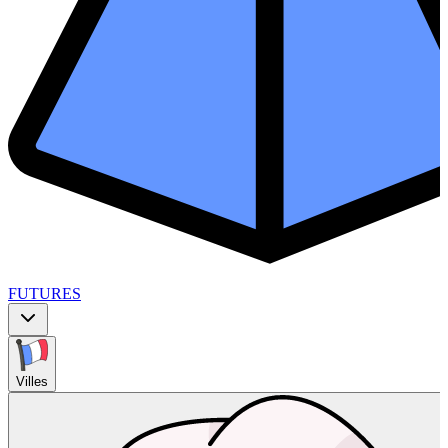
FUTURES
Villes