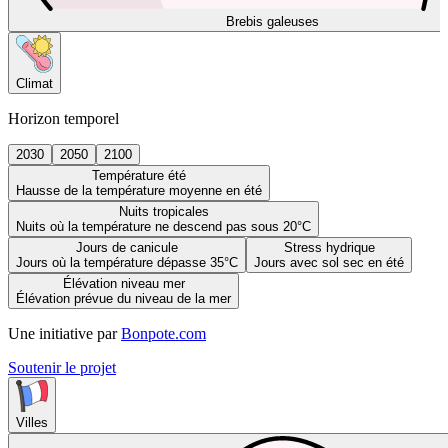
Brebis galeuses
Climat
Horizon temporel
2030
2050
2100
Température été
Hausse de la température moyenne en été
Nuits tropicales
Nuits où la température ne descend pas sous 20°C
Jours de canicule
Stress hydrique
Jours où la température dépasse 35°C
Jours avec sol sec en été
Élévation niveau mer
Élévation prévue du niveau de la mer
Une initiative par
Bonpote.com
Soutenir le projet
Villes