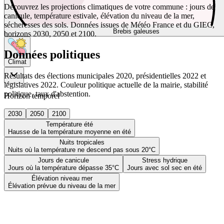
Découvrez les projections climatiques de votre commune : jours de
canicule, température estivale, élévation du niveau de la mer,
sécheresses des sols. Données issues de Météo France et du GIEC,
Brebis galeuses
horizons 2030, 2050 et 2100.
Données politiques
Climat
Résultats des élections municipales 2020, présidentielles 2022 et
législatives 2022. Couleur politique actuelle de la mairie, stabilité
politique, taux d'abstention.
Horizon temporel
2030
2050
2100
Température été
Hausse de la température moyenne en été
Nuits tropicales
Nuits où la température ne descend pas sous 20°C
Jours de canicule
Stress hydrique
Jours où la température dépasse 35°C
Jours avec sol sec en été
Élévation niveau mer
Élévation prévue du niveau de la mer