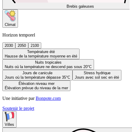
Brebis galeuses
Climat
Horizon temporel
2030
2050
2100
Température été
Hausse de la température moyenne en été
Nuits tropicales
Nuits où la température ne descend pas sous 20°C
Jours de canicule
Stress hydrique
Jours où la température dépasse 35°C
Jours avec sol sec en été
Élévation niveau mer
Élévation prévue du niveau de la mer
Une initiative par
Bonpote.com
Soutenir le projet
Villes