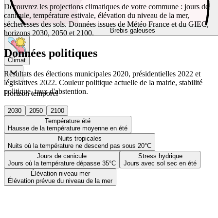
Découvrez les projections climatiques de votre commune : jours de
canicule, température estivale, élévation du niveau de la mer,
sécheresses des sols. Données issues de Météo France et du GIEC,
Brebis galeuses
horizons 2030, 2050 et 2100.
Données politiques
Climat
Résultats des élections municipales 2020, présidentielles 2022 et
législatives 2022. Couleur politique actuelle de la mairie, stabilité
politique, taux d'abstention.
Horizon temporel
2030
2050
2100
Température été
Hausse de la température moyenne en été
Nuits tropicales
Nuits où la température ne descend pas sous 20°C
Jours de canicule
Stress hydrique
Jours où la température dépasse 35°C
Jours avec sol sec en été
Élévation niveau mer
Élévation prévue du niveau de la mer