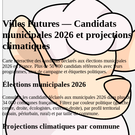
Villes Futures — Candidats
municipales 2026 et projections
climatiques
Carte interactive des candidats déclarés aux élections municipales
2026 en France. Plus de 50 000 candidats référencés avec leurs
programmes, sites de campagne et étiquettes politiques.
Élections municipales 2026
Consultez les candidats déclarés aux municipales 2026 dans plus de
34 000 communes françaises. Filtrez par couleur politique (gauche,
centre, droite, écologistes, extrême-droite), par profil territorial
(urbain, périurbain, rural) et par taille de commune.
Projections climatiques par commune