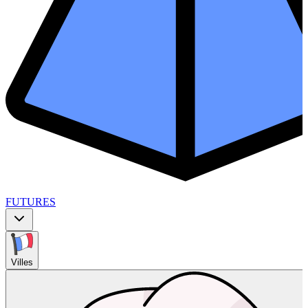
FUTURES
Villes