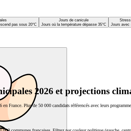
ales
Jours de canicule
Stress
descend pas sous 20°C
Jours où la température dépasse 35°C
Jours avec 
cipales 2026 et projections clim
26 en France. Plus de 50 000 candidats référencés avec leurs programmes,
00 communes françaises. Filtrez par couleur politique (gauche, centre, dr