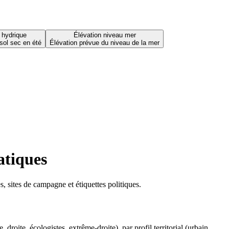
 hydrique
Élévation niveau mer
sol sec en été
Élévation prévue du niveau de la mer
atiques
 sites de campagne et étiquettes politiques.
oite, écologistes, extrême-droite), par profil territorial (urbain,