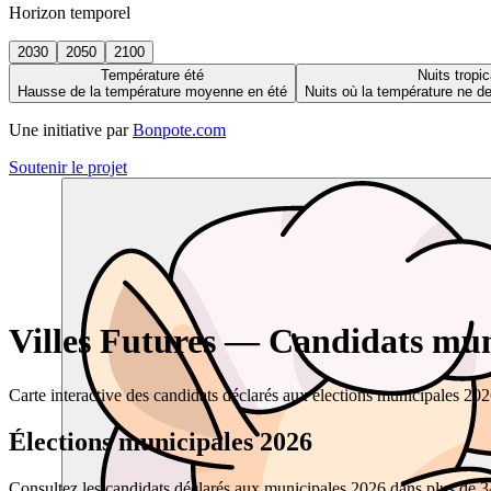
Horizon temporel
2030
2050
2100
Température été
Nuits tropic
Hausse de la température moyenne en été
Nuits où la température ne 
Une initiative par
Bonpote.com
Soutenir le projet
Villes Futures — Candidats muni
Carte interactive des candidats déclarés aux élections municipales 20
Élections municipales 2026
Consultez les candidats déclarés aux municipales 2026 dans plus de 34 0