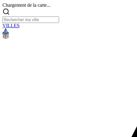
Chargement de la carte...
VILLES