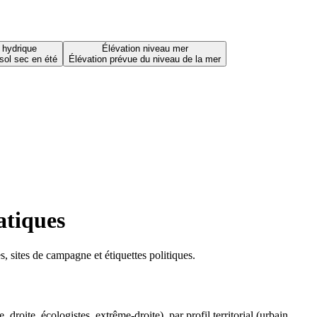
 hydrique
Élévation niveau mer
sol sec en été
Élévation prévue du niveau de la mer
atiques
 sites de campagne et étiquettes politiques.
oite, écologistes, extrême-droite), par profil territorial (urbain,