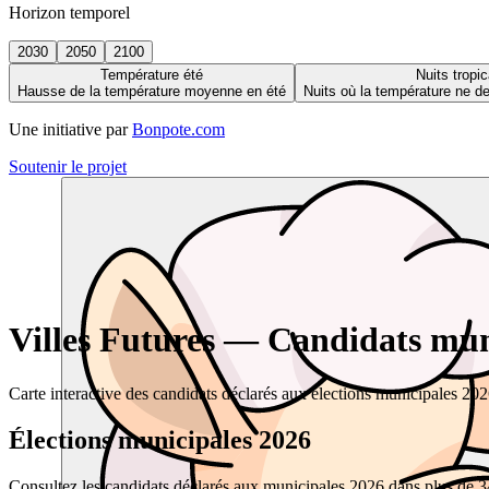
Horizon temporel
2030
2050
2100
Température été
Nuits tropic
Hausse de la température moyenne en été
Nuits où la température ne 
Une initiative par
Bonpote.com
Soutenir le projet
Villes Futures — Candidats muni
Carte interactive des candidats déclarés aux élections municipales 20
Élections municipales 2026
Consultez les candidats déclarés aux municipales 2026 dans plus de 34 0