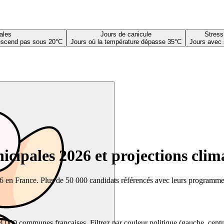
ales
Jours de canicule
Stress
descend pas sous 20°C
Jours où la température dépasse 35°C
Jours avec 
cipales 2026 et projections clim
26 en France. Plus de 50 000 candidats référencés avec leurs programmes,
00 communes françaises. Filtrez par couleur politique (gauche, centre, dr