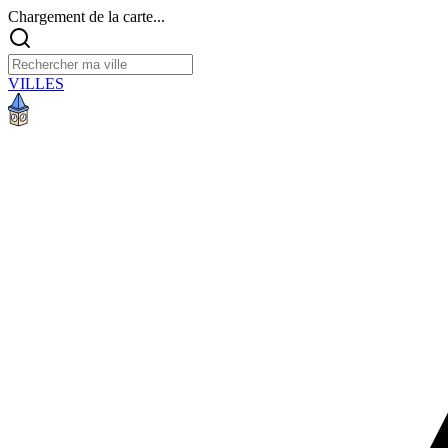
Chargement de la carte...
VILLES