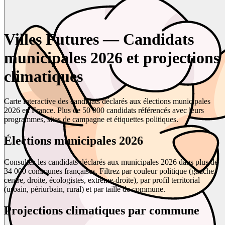
Villes Futures — Candidats
municipales 2026 et projections
climatiques
Carte interactive des candidats déclarés aux élections municipales
2026 en France. Plus de 50 000 candidats référencés avec leurs
programmes, sites de campagne et étiquettes politiques.
Élections municipales 2026
Consultez les candidats déclarés aux municipales 2026 dans plus de
34 000 communes françaises. Filtrez par couleur politique (gauche,
centre, droite, écologistes, extrême-droite), par profil territorial
(urbain, périurbain, rural) et par taille de commune.
Projections climatiques par commune