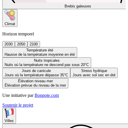
Brebis galeuses
Climat
Horizon temporel
2030
2050
2100
Température été
Hausse de la température moyenne en été
Nuits tropicales
Nuits où la température ne descend pas sous 20°C
Jours de canicule
Stress hydrique
Jours où la température dépasse 35°C
Jours avec sol sec en été
Élévation niveau mer
Élévation prévue du niveau de la mer
Une initiative par
Bonpote.com
Soutenir le projet
Villes