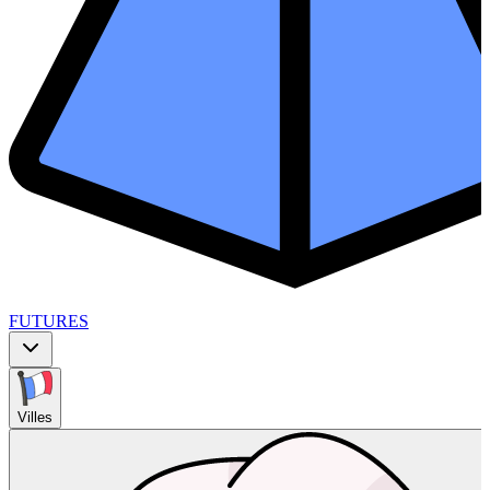
FUTURES
Villes