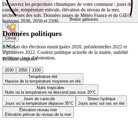
Découvrez les projections climatiques de votre commune : jours de
canicule, température estivale, élévation du niveau de la mer,
sécheresses des sols. Données issues de Météo France et du GIEC,
Brebis galeuses
horizons 2030, 2050 et 2100.
Données politiques
Climat
Résultats des élections municipales 2020, présidentielles 2022 et
législatives 2022. Couleur politique actuelle de la mairie, stabilité
politique, taux d'abstention.
Horizon temporel
2030
2050
2100
Température été
Hausse de la température moyenne en été
Nuits tropicales
Nuits où la température ne descend pas sous 20°C
Jours de canicule
Stress hydrique
Jours où la température dépasse 35°C
Jours avec sol sec en été
Élévation niveau mer
Élévation prévue du niveau de la mer