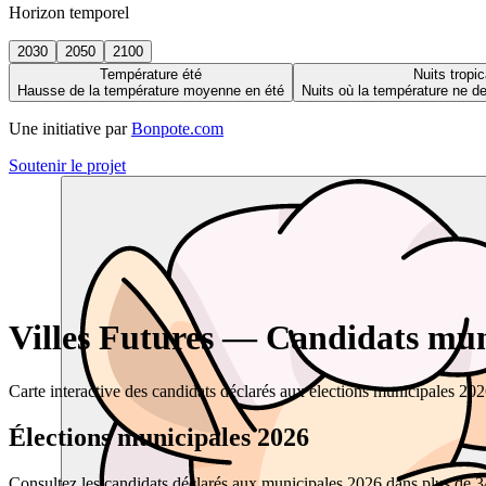
Horizon temporel
2030
2050
2100
Température été
Nuits tropic
Hausse de la température moyenne en été
Nuits où la température ne 
Une initiative par
Bonpote.com
Soutenir le projet
Villes Futures — Candidats muni
Carte interactive des candidats déclarés aux élections municipales 20
Élections municipales 2026
Consultez les candidats déclarés aux municipales 2026 dans plus de 34 0