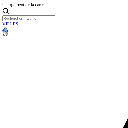
Chargement de la carte...
VILLES