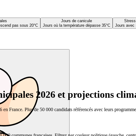
ales
Jours de canicule
Stress
descend pas sous 20°C
Jours où la température dépasse 35°C
Jours avec 
cipales 2026 et projections clim
26 en France. Plus de 50 000 candidats référencés avec leurs programmes,
00 communes françaises. Filtrez par couleur politique (gauche, centre, dr