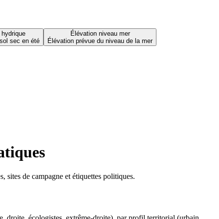
 hydrique
Élévation niveau mer
sol sec en été
Élévation prévue du niveau de la mer
atiques
 sites de campagne et étiquettes politiques.
oite, écologistes, extrême-droite), par profil territorial (urbain,