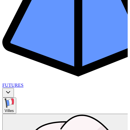
FUTURES
Villes