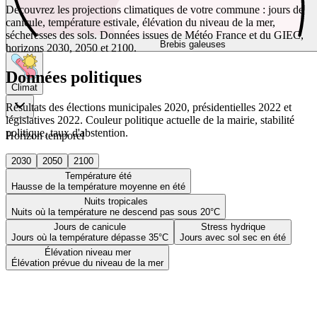
Découvrez les projections climatiques de votre commune : jours de
canicule, température estivale, élévation du niveau de la mer,
sécheresses des sols. Données issues de Météo France et du GIEC,
Brebis galeuses
horizons 2030, 2050 et 2100.
Données politiques
Climat
Résultats des élections municipales 2020, présidentielles 2022 et
législatives 2022. Couleur politique actuelle de la mairie, stabilité
politique, taux d'abstention.
Horizon temporel
2030
2050
2100
Température été
Hausse de la température moyenne en été
Nuits tropicales
Nuits où la température ne descend pas sous 20°C
Jours de canicule
Stress hydrique
Jours où la température dépasse 35°C
Jours avec sol sec en été
Élévation niveau mer
Élévation prévue du niveau de la mer