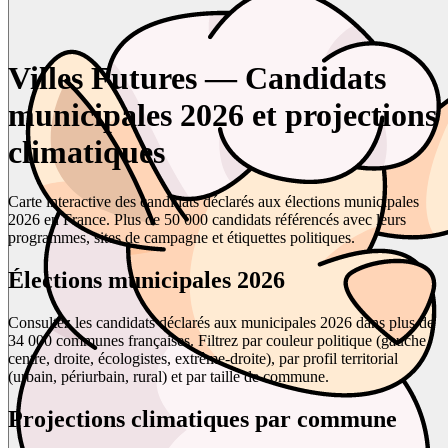
Villes Futures — Candidats
municipales 2026 et projections
climatiques
Carte interactive des candidats déclarés aux élections municipales
2026 en France. Plus de 50 000 candidats référencés avec leurs
programmes, sites de campagne et étiquettes politiques.
Élections municipales 2026
Consultez les candidats déclarés aux municipales 2026 dans plus de
34 000 communes françaises. Filtrez par couleur politique (gauche,
centre, droite, écologistes, extrême-droite), par profil territorial
(urbain, périurbain, rural) et par taille de commune.
Projections climatiques par commune