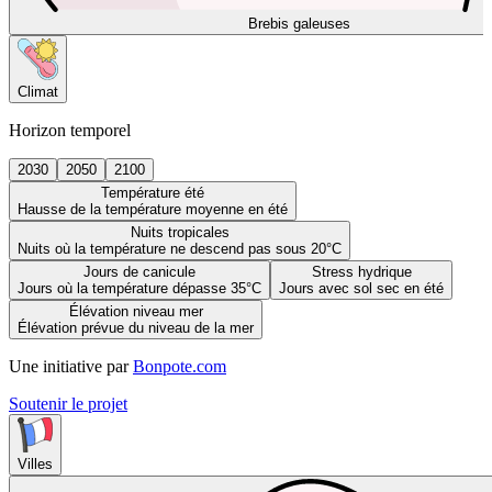
Brebis galeuses
Climat
Horizon temporel
2030
2050
2100
Température été
Hausse de la température moyenne en été
Nuits tropicales
Nuits où la température ne descend pas sous 20°C
Jours de canicule
Stress hydrique
Jours où la température dépasse 35°C
Jours avec sol sec en été
Élévation niveau mer
Élévation prévue du niveau de la mer
Une initiative par
Bonpote.com
Soutenir le projet
Villes