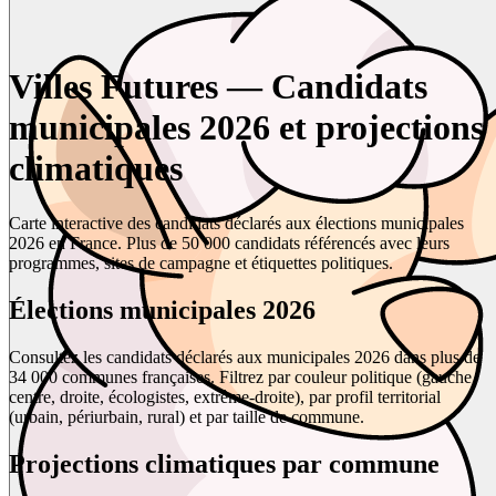
Villes Futures — Candidats
municipales 2026 et projections
climatiques
Carte interactive des candidats déclarés aux élections municipales
2026 en France. Plus de 50 000 candidats référencés avec leurs
programmes, sites de campagne et étiquettes politiques.
Élections municipales 2026
Consultez les candidats déclarés aux municipales 2026 dans plus de
34 000 communes françaises. Filtrez par couleur politique (gauche,
centre, droite, écologistes, extrême-droite), par profil territorial
(urbain, périurbain, rural) et par taille de commune.
Projections climatiques par commune