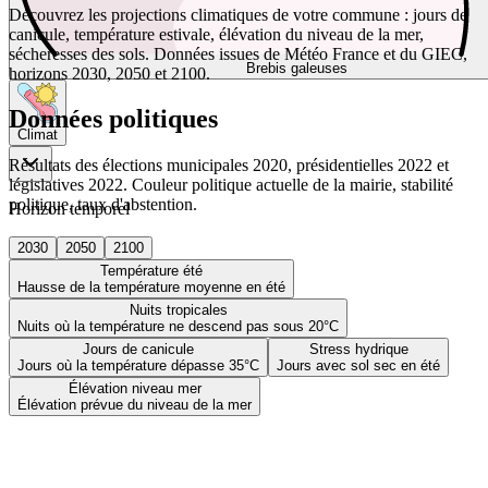
Découvrez les projections climatiques de votre commune : jours de
canicule, température estivale, élévation du niveau de la mer,
sécheresses des sols. Données issues de Météo France et du GIEC,
Brebis galeuses
horizons 2030, 2050 et 2100.
Données politiques
Climat
Résultats des élections municipales 2020, présidentielles 2022 et
législatives 2022. Couleur politique actuelle de la mairie, stabilité
politique, taux d'abstention.
Horizon temporel
2030
2050
2100
Température été
Hausse de la température moyenne en été
Nuits tropicales
Nuits où la température ne descend pas sous 20°C
Jours de canicule
Stress hydrique
Jours où la température dépasse 35°C
Jours avec sol sec en été
Élévation niveau mer
Élévation prévue du niveau de la mer