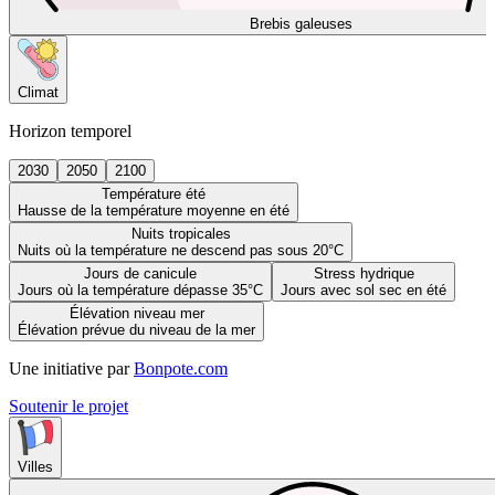
Brebis galeuses
Climat
Horizon temporel
2030
2050
2100
Température été
Hausse de la température moyenne en été
Nuits tropicales
Nuits où la température ne descend pas sous 20°C
Jours de canicule
Stress hydrique
Jours où la température dépasse 35°C
Jours avec sol sec en été
Élévation niveau mer
Élévation prévue du niveau de la mer
Une initiative par
Bonpote.com
Soutenir le projet
Villes