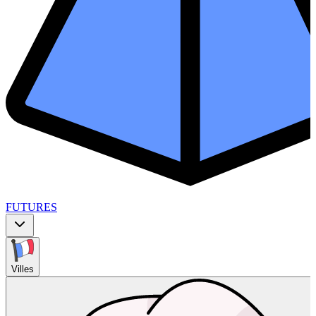
FUTURES
Villes