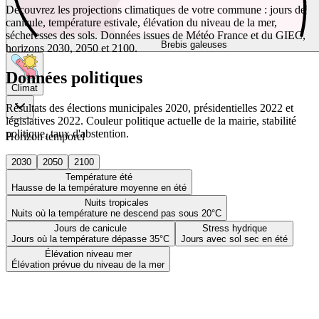
Découvrez les projections climatiques de votre commune : jours de
canicule, température estivale, élévation du niveau de la mer,
sécheresses des sols. Données issues de Météo France et du GIEC,
Brebis galeuses
horizons 2030, 2050 et 2100.
Données politiques
Climat
Résultats des élections municipales 2020, présidentielles 2022 et
législatives 2022. Couleur politique actuelle de la mairie, stabilité
politique, taux d'abstention.
Horizon temporel
2030
2050
2100
Température été
Hausse de la température moyenne en été
Nuits tropicales
Nuits où la température ne descend pas sous 20°C
Jours de canicule
Stress hydrique
Jours où la température dépasse 35°C
Jours avec sol sec en été
Élévation niveau mer
Élévation prévue du niveau de la mer