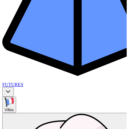
FUTURES
Villes