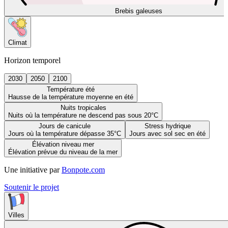
Brebis galeuses
Climat
Horizon temporel
2030
2050
2100
Température été
Hausse de la température moyenne en été
Nuits tropicales
Nuits où la température ne descend pas sous 20°C
Jours de canicule
Stress hydrique
Jours où la température dépasse 35°C
Jours avec sol sec en été
Élévation niveau mer
Élévation prévue du niveau de la mer
Une initiative par
Bonpote.com
Soutenir le projet
Villes