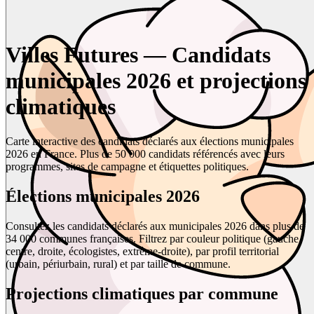
Villes Futures — Candidats
municipales 2026 et projections
climatiques
Carte interactive des candidats déclarés aux élections municipales
2026 en France. Plus de 50 000 candidats référencés avec leurs
programmes, sites de campagne et étiquettes politiques.
Élections municipales 2026
Consultez les candidats déclarés aux municipales 2026 dans plus de
34 000 communes françaises. Filtrez par couleur politique (gauche,
centre, droite, écologistes, extrême-droite), par profil territorial
(urbain, périurbain, rural) et par taille de commune.
Projections climatiques par commune