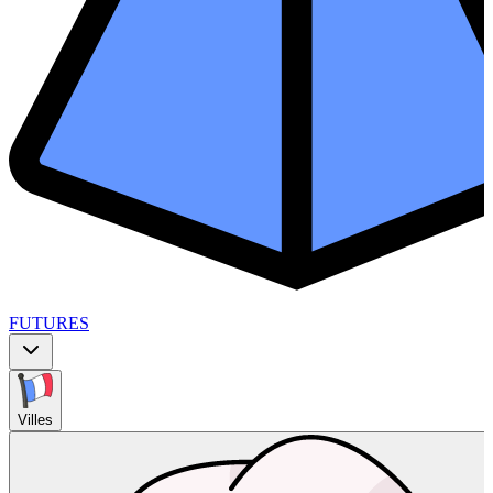
FUTURES
Villes