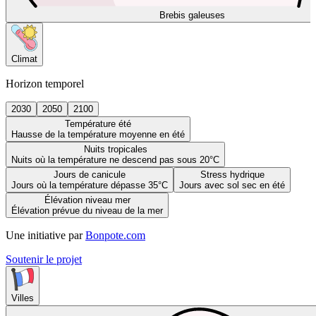
Brebis galeuses
Climat
Horizon temporel
2030
2050
2100
Température été
Hausse de la température moyenne en été
Nuits tropicales
Nuits où la température ne descend pas sous 20°C
Jours de canicule
Stress hydrique
Jours où la température dépasse 35°C
Jours avec sol sec en été
Élévation niveau mer
Élévation prévue du niveau de la mer
Une initiative par
Bonpote.com
Soutenir le projet
Villes