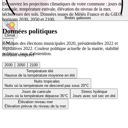
Découvrez les projections climatiques de votre commune : jours de
canicule, température estivale, élévation du niveau de la mer,
sécheresses des sols. Données issues de Météo France et du GIEC,
Brebis galeuses
horizons 2030, 2050 et 2100.
Données politiques
Climat
Résultats des élections municipales 2020, présidentielles 2022 et
législatives 2022. Couleur politique actuelle de la mairie, stabilité
politique, taux d'abstention.
Horizon temporel
2030
2050
2100
Température été
Hausse de la température moyenne en été
Nuits tropicales
Nuits où la température ne descend pas sous 20°C
Jours de canicule
Stress hydrique
Jours où la température dépasse 35°C
Jours avec sol sec en été
Élévation niveau mer
Élévation prévue du niveau de la mer