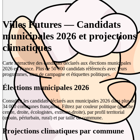
Villes Futures — Candidats
municipales 2026 et projections
climatiques
Carte interactive des candidats déclarés aux élections municipales
2026 en France. Plus de 50 000 candidats référencés avec leurs
programmes, sites de campagne et étiquettes politiques.
Élections municipales 2026
Consultez les candidats déclarés aux municipales 2026 dans plus de
34 000 communes françaises. Filtrez par couleur politique (gauche,
centre, droite, écologistes, extrême-droite), par profil territorial
(urbain, périurbain, rural) et par taille de commune.
Projections climatiques par commune