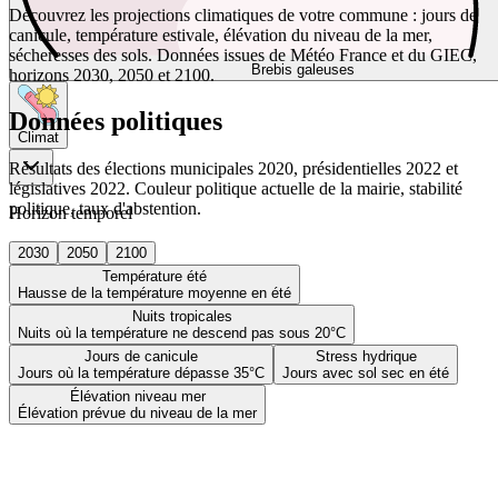
Découvrez les projections climatiques de votre commune : jours de
canicule, température estivale, élévation du niveau de la mer,
sécheresses des sols. Données issues de Météo France et du GIEC,
Brebis galeuses
horizons 2030, 2050 et 2100.
Données politiques
Climat
Résultats des élections municipales 2020, présidentielles 2022 et
législatives 2022. Couleur politique actuelle de la mairie, stabilité
politique, taux d'abstention.
Horizon temporel
2030
2050
2100
Température été
Hausse de la température moyenne en été
Nuits tropicales
Nuits où la température ne descend pas sous 20°C
Jours de canicule
Stress hydrique
Jours où la température dépasse 35°C
Jours avec sol sec en été
Élévation niveau mer
Élévation prévue du niveau de la mer