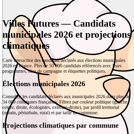
Villes Futures — Candidats
municipales 2026 et projections
climatiques
Carte interactive des candidats déclarés aux élections municipales
2026 en France. Plus de 50 000 candidats référencés avec leurs
programmes, sites de campagne et étiquettes politiques.
Élections municipales 2026
Consultez les candidats déclarés aux municipales 2026 dans plus de
34 000 communes françaises. Filtrez par couleur politique (gauche,
centre, droite, écologistes, extrême-droite), par profil territorial
(urbain, périurbain, rural) et par taille de commune.
Projections climatiques par commune