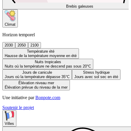
Brebis galeuses
Climat
Horizon temporel
2030
2050
2100
Température été
Hausse de la température moyenne en été
Nuits tropicales
Nuits où la température ne descend pas sous 20°C
Jours de canicule
Stress hydrique
Jours où la température dépasse 35°C
Jours avec sol sec en été
Élévation niveau mer
Élévation prévue du niveau de la mer
Une initiative par
Bonpote.com
Soutenir le projet
Villes