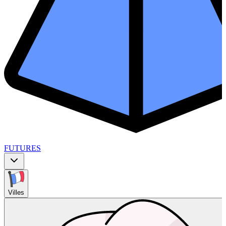
FUTURES
Villes