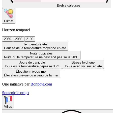
Brebis galeuses
Climat
Horizon temporel
2030
2050
2100
Température été
Hausse de la température moyenne en été
Nuits tropicales
Nuits où la température ne descend pas sous 20°C
Jours de canicule
Stress hydrique
Jours où la température dépasse 35°C
Jours avec sol sec en été
Élévation niveau mer
Élévation prévue du niveau de la mer
Une initiative par
Bonpote.com
Soutenir le projet
Villes