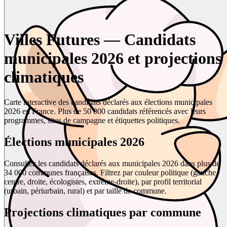
Villes Futures — Candidats
municipales 2026 et projections
climatiques
Carte interactive des candidats déclarés aux élections municipales
2026 en France. Plus de 50 000 candidats référencés avec leurs
programmes, sites de campagne et étiquettes politiques.
Élections municipales 2026
Consultez les candidats déclarés aux municipales 2026 dans plus de
34 000 communes françaises. Filtrez par couleur politique (gauche,
centre, droite, écologistes, extrême-droite), par profil territorial
(urbain, périurbain, rural) et par taille de commune.
Projections climatiques par commune