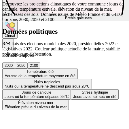
Découvrez les projections climatiques de votre commune : jours de
canicule, température estivale, élévation du niveau de la mer,
sécheresses des sols. Données issues de Météo France et du GIEC,
Brebis galeuses
horizons 2030, 2050 et 2100.
Données politiques
Climat
Résultats des élections municipales 2020, présidentielles 2022 et
législatives 2022. Couleur politique actuelle de la mairie, stabilité
politique, taux d'abstention.
Horizon temporel
2030
2050
2100
Température été
Hausse de la température moyenne en été
Nuits tropicales
Nuits où la température ne descend pas sous 20°C
Jours de canicule
Stress hydrique
Jours où la température dépasse 35°C
Jours avec sol sec en été
Élévation niveau mer
Élévation prévue du niveau de la mer