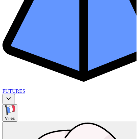
FUTURES
Villes