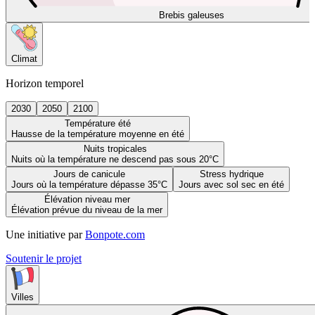
Brebis galeuses
Climat
Horizon temporel
2030
2050
2100
Température été
Hausse de la température moyenne en été
Nuits tropicales
Nuits où la température ne descend pas sous 20°C
Jours de canicule
Stress hydrique
Jours où la température dépasse 35°C
Jours avec sol sec en été
Élévation niveau mer
Élévation prévue du niveau de la mer
Une initiative par
Bonpote.com
Soutenir le projet
Villes