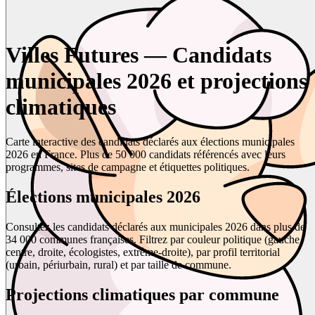
Villes Futures — Candidats
municipales 2026 et projections
climatiques
Carte interactive des candidats déclarés aux élections municipales
2026 en France. Plus de 50 000 candidats référencés avec leurs
programmes, sites de campagne et étiquettes politiques.
Élections municipales 2026
Consultez les candidats déclarés aux municipales 2026 dans plus de
34 000 communes françaises. Filtrez par couleur politique (gauche,
centre, droite, écologistes, extrême-droite), par profil territorial
(urbain, périurbain, rural) et par taille de commune.
Projections climatiques par commune