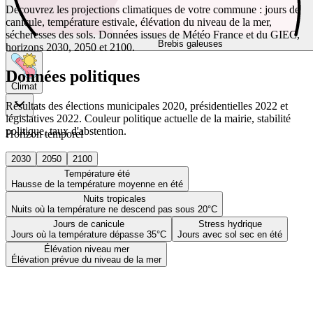
Découvrez les projections climatiques de votre commune : jours de
canicule, température estivale, élévation du niveau de la mer,
sécheresses des sols. Données issues de Météo France et du GIEC,
Brebis galeuses
horizons 2030, 2050 et 2100.
Données politiques
Climat
Résultats des élections municipales 2020, présidentielles 2022 et
législatives 2022. Couleur politique actuelle de la mairie, stabilité
politique, taux d'abstention.
Horizon temporel
2030
2050
2100
Température été
Hausse de la température moyenne en été
Nuits tropicales
Nuits où la température ne descend pas sous 20°C
Jours de canicule
Stress hydrique
Jours où la température dépasse 35°C
Jours avec sol sec en été
Élévation niveau mer
Élévation prévue du niveau de la mer