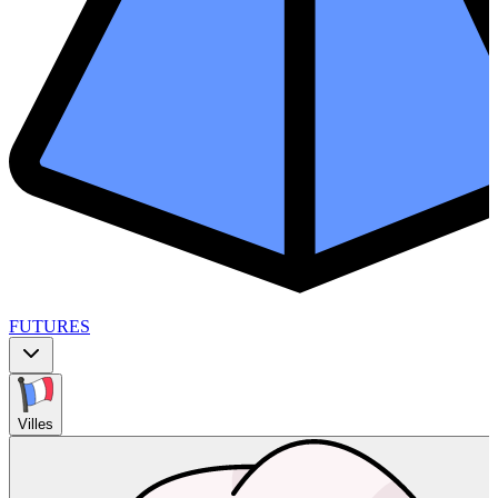
FUTURES
Villes